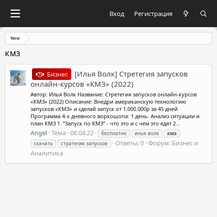
Вход
Регистрация
Теги
кмз
[Илья Волк] Стретегия запусков
Бизнес
онлайн-курсов «КМЗ» (2022)
Автор: Илья Волк Название: Стретегия запусков онлайн-курсов
«КМЗ» (2022) Описание: Внедри американскую технологию
запусков «КМЗ» и сделай запуск от 1.000.000р за 45 дней
Программа 4-х дневного воркошопа: 1 день. Анализ ситуации и
план КМЗ 1. “Запуск по КМЗ” - что это и с чем это едят 2...
Angel
Тема
06.04.22
бесплатно
илья волк
кмз
Ответы: 0
Форум:
Бизнес и
скачать
стратегия запусков
Аналитика