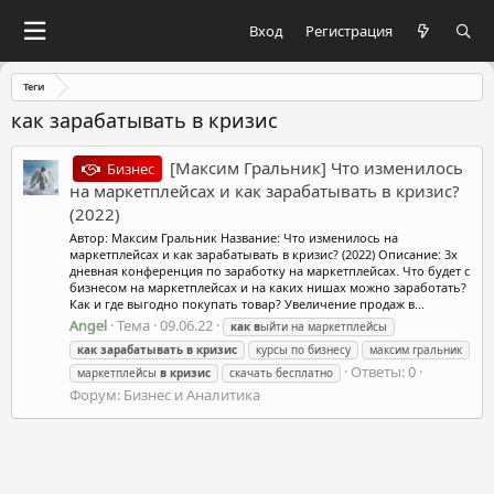
Вход
Регистрация
Теги
как зарабатывать в кризис
[Максим Гральник] Что изменилось
Бизнес
на маркетплейсах и как зарабатывать в кризис?
(2022)
Автор: Максим Гральник Название: Что изменилось на
маркетплейсах и как зарабатывать в кризис? (2022) Описание: 3х
дневная конференция по заработку на маркетплейсах. Что будет с
бизнесом на маркетплейсах и на каких нишах можно заработать?
Как и где выгодно покупать товар? Увеличение продаж в...
Angel
Тема
09.06.22
как
в
ыйти на маркетплейсы
как
зарабатывать
в
кризис
курсы по бизнесу
максим гральник
Ответы: 0
маркетплейсы
в
кризис
скачать бесплатно
Форум:
Бизнес и Аналитика