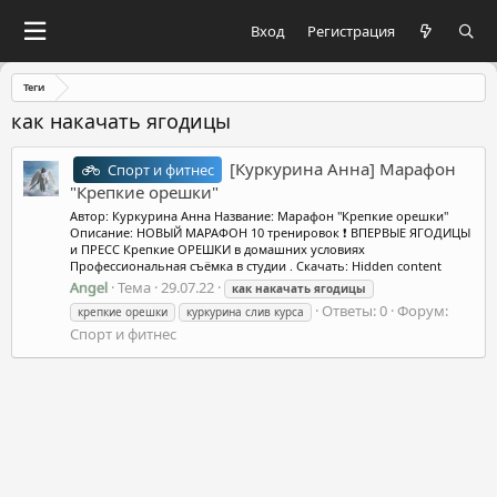
Вход
Регистрация
Теги
как накачать ягодицы
[Куркурина Анна] Марафон
Спорт и фитнес
"Крепкие орешки"
Автор: Куркурина Анна Название: Марафон "Крепкие орешки"
Описание: НОВЫЙ МАРАФОН 10 тренировок ❗ ВПЕРВЫЕ ЯГОДИЦЫ
и ПРЕСС Крепкие ОРЕШКИ в домашних условиях ️
Профессиональная съёмка в студии . Скачать: Hidden content
Angel
Тема
29.07.22
как
накачать
ягодицы
Ответы: 0
Форум:
крепкие орешки
куркурина слив курса
Спорт и фитнес