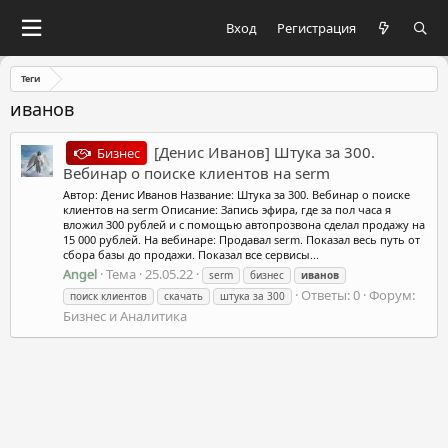
Вход
Регистрация
Теги
иванов
[Денис Иванов] Штука за 300.
Бизнес
Вебинар о поиске клиентов на serm
Автор: Денис Иванов Название: Штука за 300. Вебинар о поиске
клиентов на serm Описание: Запись эфира, где за пол часа я
вложил 300 рублей и с помощью автопрозвона сделал продажу на
15 000 рублей. На вебинаре: Продавал serm. Показал весь путь от
сбора базы до продажи. Показал все сервисы...
Angel
Тема
25.05.22
serm
бизнес
иванов
Ответы: 0
Форум:
поиск клиентов
скачать
штука за 300
Бизнес и Аналитика