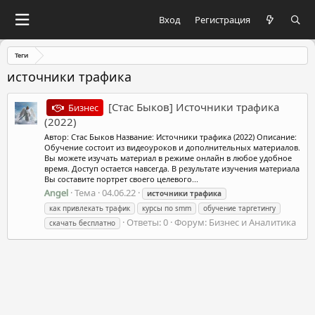
Вход
Регистрация
Теги
источники трафика
[Стас Быков] Источники трафика
Бизнес
(2022)
Автор: Стас Быков Название: Источники трафика (2022) Описание:
Обучение состоит из видеоуроков и дополнительных материалов.
Вы можете изучать материал в режиме онлайн в любое удобное
время. Доступ остается навсегда. В результате изучения материала
Вы составите портрет своего целевого...
Angel
Тема
04.06.22
источники
трафика
как привлекать трафик
курсы по smm
обучение таргетингу
Ответы: 0
Форум:
Бизнес и Аналитика
скачать бесплатно