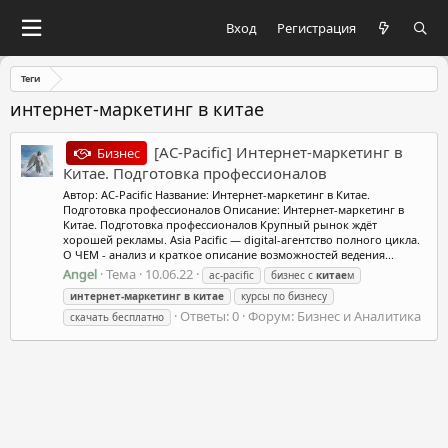
Вход
Регистрация
Теги
интернет-маркетинг в китае
[AC-Pacific] Интернет-маркетинг в
Бизнес
Китае. Подготовка профессионалов
Автор: AC-Pacific Название: Интернет-маркетинг в Китае.
Подготовка профессионалов Описание: Интернет-маркетинг в
Китае. Подготовка профессионалов Крупный рынок ждёт
хорошей рекламы. Asia Pacific — digital-агентство полного цикла.
О ЧЕМ - анализ и краткое описание возможностей ведения...
Angel
Тема
10.06.22
ac-pacific
бизнес с
китае
м
интернет-маркетинг
в
китае
курсы по бизнесу
Ответы: 0
Форум:
Бизнес и Аналитика
скачать бесплатно