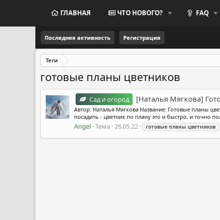
ГЛАВНАЯ
ЧТО НОВОГО?
FAQ
Последняя активность
Регистрация
Теги
готовые планы цветников
[Наталья Мягкова] Гот
Сад и огород
Автор: Наталья Мягкова Название: Готовые планы цвет
посадить - цветник по плану это и быстро, и точно по
Angel
Тема
26.05.22
готовые
планы
цветников