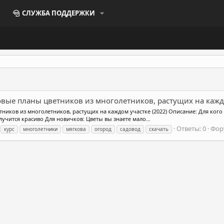
СЛУЖБА ПОДДЕРЖКИ
овые планы цветников из многолетников, растущих на кажд
ников из многолетников, растущих на каждом участке (2022) Описание: Для кого 
лучится красиво Для новичков: Цветы вы знаете мало...
Ответы: 0
Фор
курс
многолетники
мягкова
огород
садовод
скачать