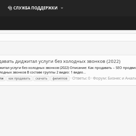
СЛУЖБА ПОДДЕРЖКИ
давать диджитал услуги без холодных звонков (2022)
житал услуги без холодных звонков (2022) Описание: Как продавать – SEO продви
одных звонков В составе группы 2 видео: 1 видео...
Ответы: 0
Форум:
Бизнес и Анал
ги
как продавать
скачать
филиппов