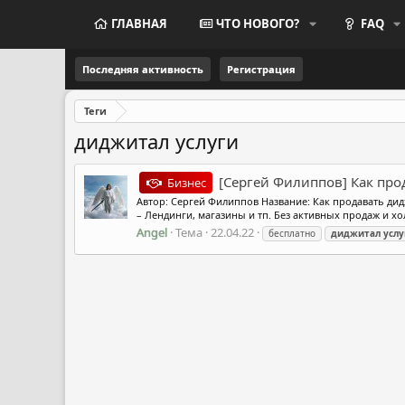
ГЛАВНАЯ
ЧТО НОВОГО?
FAQ
Последняя активность
Регистрация
Теги
диджитал услуги
[Сергей Филиппов] Как про
Бизнес
Автор: Сергей Филиппов Название: Как продавать дид
– Лендинги, магазины и тп. Без активных продаж и хол
Angel
Тема
22.04.22
бесплатно
диджитал
услу