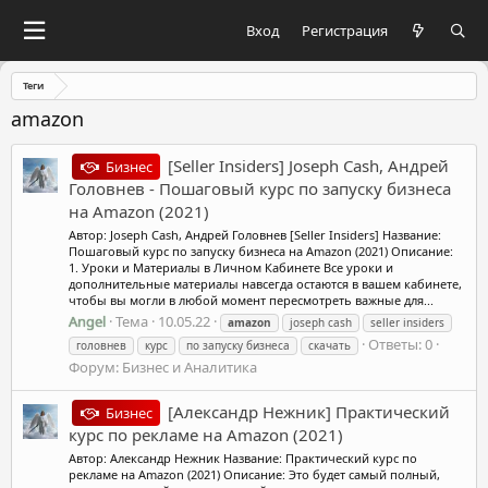
Вход
Регистрация
Теги
amazon
[Seller Insiders] Joseph Cash, Андрей
Бизнес
Головнев - Пошаговый курс по запуску бизнеса
на Amazon (2021)
Автор: Joseph Cash, Андрей Головнев [Seller Insiders] Название:
Пошаговый курс по запуску бизнеса на Amazon (2021) Описание:
1. Уроки и Материалы в Личном Кабинете Все уроки и
дополнительные материалы навсегда остаются в вашем кабинете,
чтобы вы могли в любой момент пересмотреть важные для...
Angel
Тема
10.05.22
amazon
joseph cash
seller insiders
Ответы: 0
головнев
курс
по запуску бизнеса
скачать
Форум:
Бизнес и Аналитика
[Александр Нежник] Практический
Бизнес
курс по рекламе на Amazon (2021)
Автор: Александр Нежник Название: Практический курс по
рекламе на Amazon (2021) Описание: Это будет самый полный,