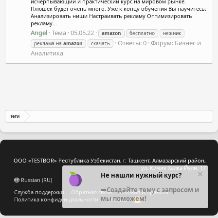
исчерпывающий и практический курс на мировом рынке.
Плюшек будет очень много. Уже к концу обучения Вы научитесь:
Анализировать ниши Настраивать рекламу Оптимизировать
рекламу...
Angel
Тема
05.05.22
amazon
бесплатно
нежник
Ответы: 0
Форум:
Бизнес и
реклама на
amazon
скачать
Аналитика
Теги
ООО «TESTBOR» Республика Узбекистан, г. Ташкент, Алмазарский район,
ул. Кичик Халка Йули, 17
Не нашли нужный курс?
Russian (RU)
➡️Создайте тему с запросом и
Служба поддержки
Обратная связь
Условия и правила
мы поможем!
Политика конфиденциальности
Помощь
R
S
S