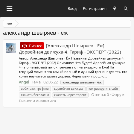
Вход
Регистрация
Теги
александр швыряев - ёж
[Александр Швыряев - Ёж]
Бизнес
Дорвейная движуха-4. Тариф - ЭКСПЕРТ (2022)
Автор: Александр Швыряев - Ёж Название: Дорвейная движуха-4.
Тариф - ЭКСПЕРТ (2022) Описание: Что будет? Дорвейная движуха
4 - это четвёртый поток тренинга от легендарного Ежа! На
текущий момент это самый полный и лучший тренинг для тех, кто
хочет научиться делать дорвеи. Через меня прошло...
Angel
Тема
02.06.22
александр
швыряев
-
ёж
арбитраж трафика
дорвейная движуха
как раскрутить сайт
Ответы: 0
Форум:
скачать бесплатно
скачать через торент
Бизнес и Аналитика