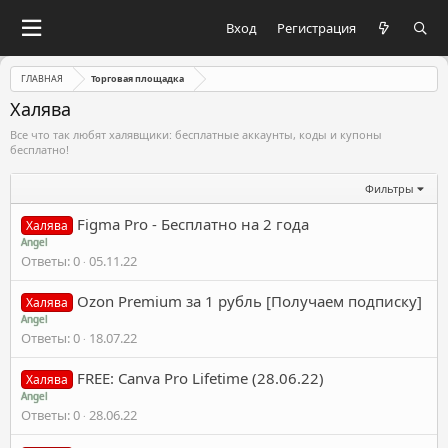
Вход
Регистрация
ГЛАВНАЯ
Торговая площадка
Халява
Все что так любят халявщики: бесплатные аккаунты, коды и купоны
бесплатно!
Фильтры
Figma Pro - Бесплатно на 2 года
Халява
Angel
Ответы
0
05.11.22
Ozon Premium за 1 рубль [Получаем подписку]
Халява
Angel
Ответы
0
18.07.22
FREE: Canva Pro Lifetime (28.06.22)
Халява
Angel
Ответы
0
28.06.22