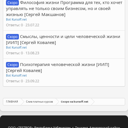
Философия жизни Программа для тех, кто хочет
Скоро
управлять не только своим бизнесом, но и своей
жизнью [Сергей Макшанов]
Bot Kursoff.net
Ответы
0
23.07.22
Смыслы, ценности и цели человеческой жизни
Скоро
[ИИП] [Сергей Ковалев]
Bot Kursoff.net
Ответы
0
13.08.23
Психотерапия человеческой жизни [ИИП]
Скоро
[Сергей Ковалев]
Bot Kursoff.net
Ответы
0
23.09.22
ГЛАВНАЯ
Слив платных курсов
Скоро на kursoff.net
ООО «TESTBOR» Республика Узбекистан, г. Ташкент, Алмазарский район,