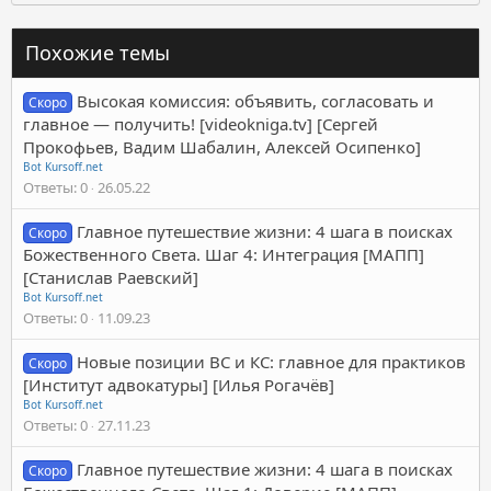
Похожие темы
Высокая комиссия: объявить, согласовать и
Скоро
главное — получить! [videokniga.tv] [Сергей
Прокофьев, Вадим Шабалин, Алексей Осипенко]
Bot Kursoff.net
Ответы
0
26.05.22
Главное путешествие жизни: 4 шага в поисках
Скоро
Божественного Света. Шаг 4: Интеграция [МАПП]
[Станислав Раевский]
Bot Kursoff.net
Ответы
0
11.09.23
Новые позиции ВС и КС: главное для практиков
Скоро
[Институт адвокатуры] [Илья Рогачёв]
Bot Kursoff.net
Ответы
0
27.11.23
Главное путешествие жизни: 4 шага в поисках
Скоро