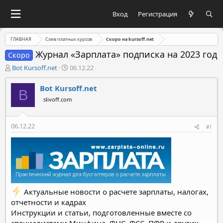
Вход
Регистрация
ГЛАВНАЯ
Слив платных курсов
Скоро на kursoff.net
Журнал «Зарплата» подписка на 2023 год
Скоро
А
Д
Bot Kursoff.net
06.12.22
в
а
т
т
Bot Kursoff.net
B
о
а
slivoff.com
р
н
т
а
е
ч
06.12.22
#1
м
а
ы
л
а
Актуальные новости о расчете зарплаты, налогах,
отчетности и кадрах
Инструкции и статьи, подготовленные вместе со
специалистами Минфина, ФНС, ФСС, ПФР и других