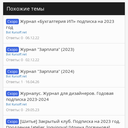
Похожие темы
Журнал «Бухгалтерия ИП» подписка на 2023
Скоро
год
Bot Kursoff.net
Ответы
0
06.12.22
Журнал "Зарплата" (2023)
Скоро
Bot Kursoff.net
Ответы
0
02.12.22
Журнал "Зарплата" (2024)
Скоро
Bot Kursoff.net
Ответы
1
16.04.26
Журналус. Журнал для дизайнеров. Годовая
Скоро
подписка 2023-2024
Bot Kursoff.net
Ответы
0
29.05.23
[Шитье] Закрытый клуб. Подписка на 2023 год.
Скоро
Продление [atelier_logvinova] [Ирина Логвинова]