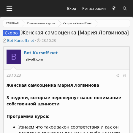
Вход
Регистрация
ГЛАВНАЯ
Слив платных курсов
Скоро на kursoff.net
Женская самооценка [Мария Логвинова]
Скоро
А
Д
Bot Kursoff.net
28.10.23
в
а
т
т
Bot Kursoff.net
B
о
а
slivoff.com
р
н
т
а
е
ч
28.10.23
#1
м
а
ы
л
Женская самооценка Мария Логвинова
а
3 недели, которые перевернут ваше понимание
собственной ценности
Программа курса:
Узнаем что такое закон соответствия и как он
влияет на движение по жизни ( либо на месте,