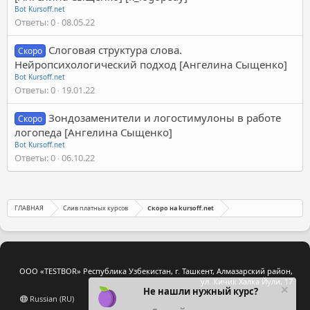
Bot Kursoff.net
Ответы
0
08.05.22
Слоговая структура слова.
Скоро
Нейропсихологический подход [Ангелина Сыщенко]
Bot Kursoff.net
Ответы
0
19.01.22
Зондозаменители и логостимулоны в работе
Скоро
логопеда [Ангелина Сыщенко]
Bot Kursoff.net
Ответы
0
06.10.22
ГЛАВНАЯ
Слив платных курсов
Скоро на kursoff.net
ООО «TESTBOR» Республика Узбекистан, г. Ташкент, Алмазарский район,
ул. Кичик Халка Йули, 17
Не нашли нужный курс?
Russian (RU)