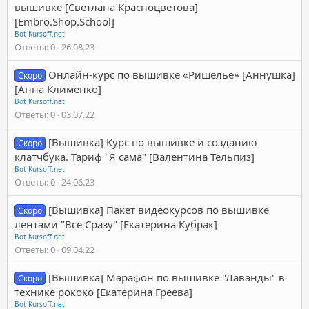
вышивке [Светлана Красноцветова]
[Embro.Shop.School]
Bot Kursoff.net
Ответы
0
26.08.23
Онлайн-курс по вышивке «Ришелье» [Аннушка]
Скоро
[Анна Клименко]
Bot Kursoff.net
Ответы
0
03.07.22
[Вышивка] Курс по вышивке и созданию
Скоро
клатчбука. Тариф "Я сама" [Валентина Тельпиз]
Bot Kursoff.net
Ответы
0
24.06.23
[Вышивка] Пакет видеокурсов по вышивке
Скоро
лентами "Все Сразу" [Екатерина Кубрак]
Bot Kursoff.net
Ответы
0
09.04.22
[Вышивка] Марафон по вышивке "Лаванды" в
Скоро
технике рококо [Екатерина Греева]
Bot Kursoff.net