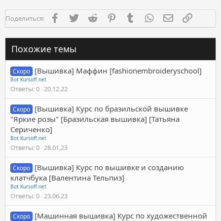
Facebook
Twitter
Reddit
Pinterest
Tumblr
WhatsApp
Электронная п
Ссылка
Поделиться:
Похожие темы
[Вышивка] Маффин [fashionembroideryschool]
Скоро
Bot Kursoff.net
Ответы
0
20.12.22
[Вышивка] Курс по бразильской вышивке
Скоро
"Яркие розы" [Бразильская вышивка] [Татьяна
Сериченко]
Bot Kursoff.net
Ответы
0
28.01.23
[Вышивка] Курс по вышивке и созданию
Скоро
клатчбука [Валентина Тельпиз]
Bot Kursoff.net
Ответы
0
23.06.23
[Машинная вышивка] Курс по художественной
Скоро