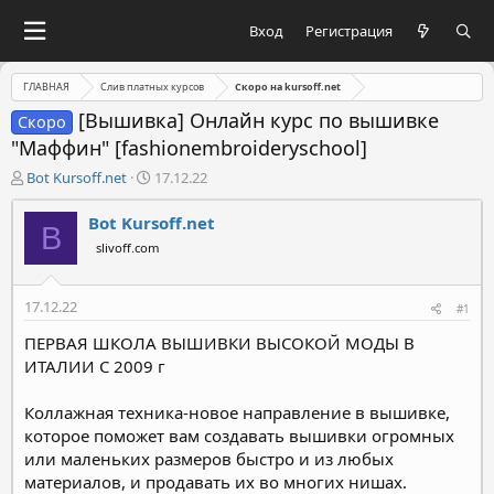
Вход
Регистрация
ГЛАВНАЯ
Слив платных курсов
Скоро на kursoff.net
[Вышивка] Онлайн курс по вышивке
Скоро
"Маффин" [fashionembroideryschool]
А
Д
Bot Kursoff.net
17.12.22
в
а
т
т
Bot Kursoff.net
B
о
а
slivoff.com
р
н
т
а
е
ч
17.12.22
#1
м
а
ы
л
ПЕРВАЯ ШКОЛА ВЫШИВКИ ВЫСОКОЙ МОДЫ В
а
ИТАЛИИ С 2009 г
Коллажная техника-новое направление в вышивке,
которое поможет вам создавать вышивки огромных
или маленьких размеров быстро и из любых
материалов, и продавать их во многих нишах.