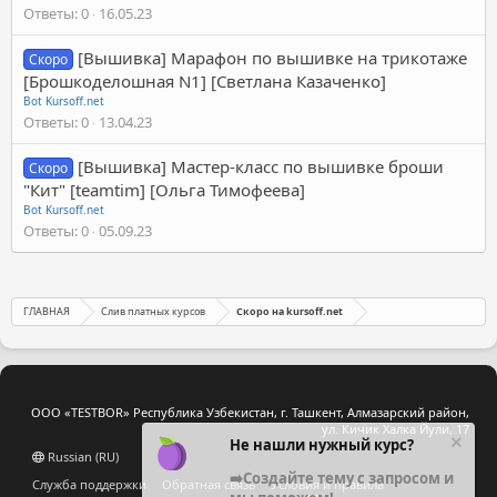
Ответы
0
16.05.23
[Вышивка] Марафон по вышивке на трикотаже
Скоро
[Брошкоделошная N1] [Светлана Казаченко]
Bot Kursoff.net
Ответы
0
13.04.23
[Вышивка] Мастер-класс по вышивке броши
Скоро
"Кит" [teamtim] [Ольга Тимофеева]
Bot Kursoff.net
Ответы
0
05.09.23
ГЛАВНАЯ
Слив платных курсов
Скоро на kursoff.net
ООО «TESTBOR» Республика Узбекистан, г. Ташкент, Алмазарский район,
ул. Кичик Халка Йули, 17
Не нашли нужный курс?
Russian (RU)
➡️Создайте тему с запросом и
Служба поддержки
Обратная связь
Условия и правила