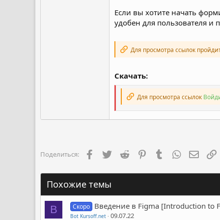
Если вы хотите начать форм
удобен для пользователя и п
Для просмотра ссылок пройди
Скачать:
Для просмотра ссылок
Войди
Facebook
Twitter
Reddit
Pinterest
Tumblr
WhatsApp
Элект
Поделиться:
Похожие темы
Введение в Figma [Introduction to F
Скоро
B
09.07.22
Bot Kursoff.net