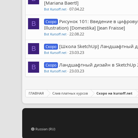
[Mariana Baertl]
07.04.22
Bot Kursoff.net
Рисунок 101: Введение в цифровую 
Скоро
B
Illustration) [Domestika] [Jean Fraisse]
22.08.22
Bot Kursoff.net
[Школа SketchUp] Ландшафтный ди
Скоро
B
23.03.23
Bot Kursoff.net
Ландшафтный дизайн в SketchUp 2
Скоро
B
23.03.23
Bot Kursoff.net
ГЛАВНАЯ
Слив платных курсов
Скоро на kursoff.net
Russian (RU)