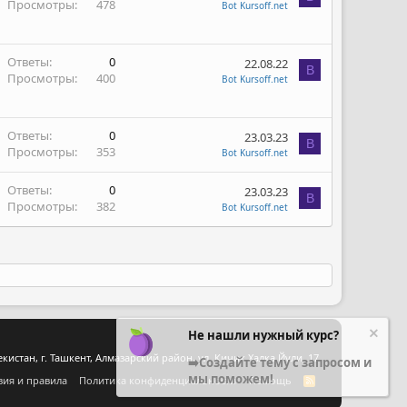
Просмотры
478
Bot Kursoff.net
Ответы
0
22.08.22
B
Просмотры
400
Bot Kursoff.net
Ответы
0
23.03.23
B
Просмотры
353
Bot Kursoff.net
Ответы
0
23.03.23
B
Просмотры
382
Bot Kursoff.net
Не нашли нужный курс?
стан, г. Ташкент, Алмазарский район, ул. Кичик Халка Йули, 17
➡️Создайте тему с запросом и
мы поможем!
вия и правила
Политика конфиденциальности
Помощь
R
S
S