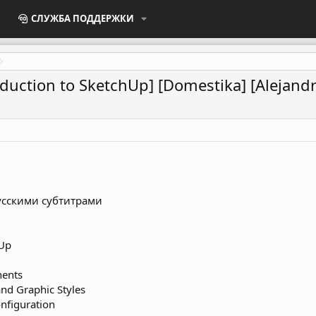
СЛУЖБА ПОДДЕРЖКИ
duction to SketchUp] [Domestika] [Alejandr
русскими субтитрами
hUp
nents
and Graphic Styles
nfiguration