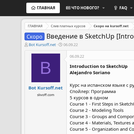
ГЛАВНАЯ
ЧТО НОВОГО?
FAQ
ГЛАВНАЯ
Слив платных курсов
Скоро на kursoff.net
Введение в SketchUp [Intro
Скоро
А
Д
Bot Kursoff.net
06.09.22
в
а
т
т
06.09.22
о
а
B
р
н
Introduction to SketchUp
т
а
Alejandro Soriano
е
ч
м
а
Курс на испанском языке с 
Bot Kursoff.net
ы
л
Спойлер: Программа
а
slivoff.com
5 курсов в одном
Course 1 - First Steps in Sketc
Course 2 - Modeling Tools
Course 3 - Groups and Compo
Course 4 - Materials, Textures 
Course 5 - Organization and Co