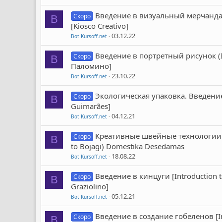
Введение в визуальный мерчандайзи
Скоро
B
[Kiosco Creativo]
03.12.22
Bot Kursoff.net
Введение в портретный рисунок (In
Скоро
B
Паломино]
23.10.22
Bot Kursoff.net
Экологическая упаковка. Введение [I
Скоро
B
Guimarães]
04.12.21
Bot Kursoff.net
Креативные швейные технологии: Вв
Скоро
B
to Bojagi) Domestika Desedamas
18.08.22
Bot Kursoff.net
Введение в кинцуги [Introduction to 
Скоро
B
Graziolino]
05.12.21
Bot Kursoff.net
Введение в создание гобеленов [In
Скоро
B