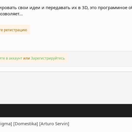
ировать свои идеи и передавать их в 3D, это программное 
озволяет...
те регистрацию
те в аккаунт
или
Зарегистрируйтесь
ронная почта
Ссылка
igma] [Domestika] [Arturo Servin]