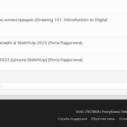
иллюстрацию (Drawing 101: Introduction to Digital
зайн в SketchUp 2023 (Рита Радыгина)
023 [Школа SketchUp] [Рита Радыгина]
ООО «TESTBOR» Республика Узбеки
Служба поддержки
Обратная связь
Усло