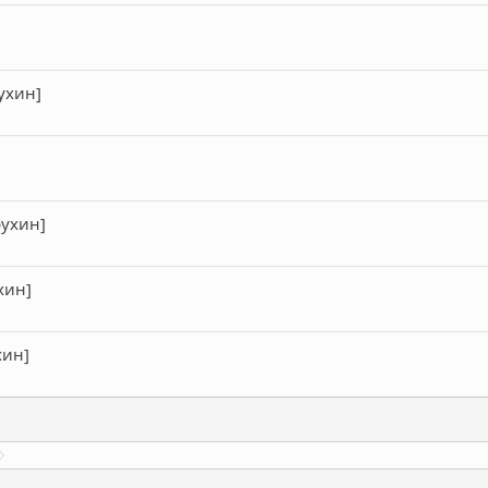
ухин]
рухин]
хин]
хин]