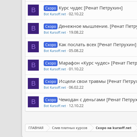
Курс чудес [Ренат Петрухин]
Скоро
B
02.10.22
Bot Kursoff.net
Денежное мышление. [Ренат Петр
Скоро
B
19.08.22
Bot Kursoff.net
Как послать всех [Ренат Петрухин]
Скоро
B
05.08.22
Bot Kursoff.net
Марафон «Курс чудес» [Ренат Пет
Скоро
B
01.10.22
Bot Kursoff.net
Исцели свои травмы [Ренат Петру
Скоро
B
06.02.22
Bot Kursoff.net
Чемодан с деньгами [Ренат Петру
Скоро
B
12.10.22
Bot Kursoff.net
ГЛАВНАЯ
Слив платных курсов
Скоро на kursoff.net