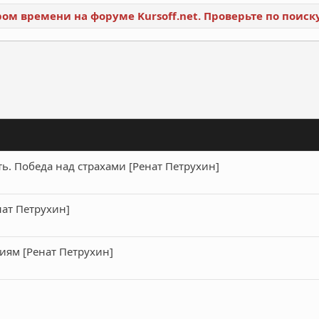
ором времени на форуме Kursoff.net. Проверьте по поис
ронная почта
Ссылка
ь. Победа над страхами [Ренат Петрухин]
ат Петрухин]
иям [Ренат Петрухин]