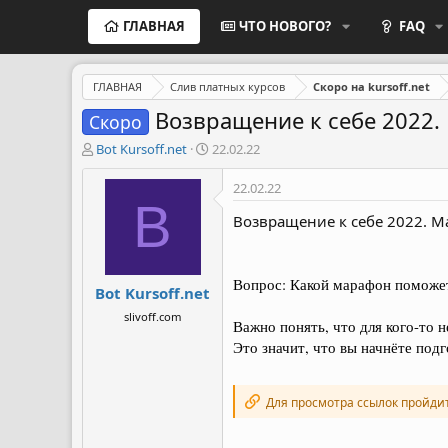
ГЛАВНАЯ
ЧТО НОВОГО?
FAQ
ГЛАВНАЯ
Слив платных курсов
Скоро на kursoff.net
Возвращение к себе 2022. 
Скоро
А
Д
Bot Kursoff.net
22.02.22
в
а
т
т
22.02.22
о
а
B
р
н
Возвращение к себе 2022. Ма
т
а
е
ч
м
а
Вопрос: Какой марафон поможе
Bot Kursoff.net
ы
л
а
slivoff.com
Важно понять, что для кого-то н
Это значит, что вы начнёте подг
Для просмотра ссылок пройди