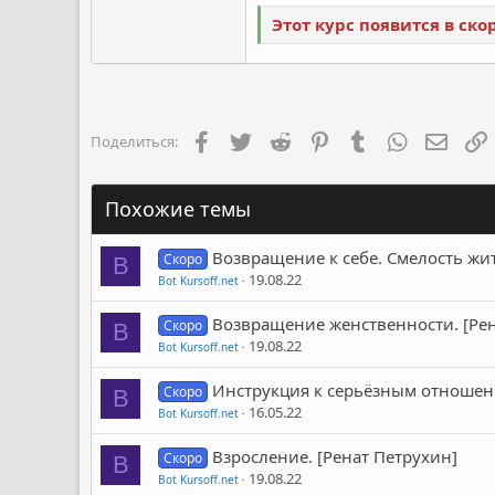
Этот курс появится в ск
Facebook
Twitter
Reddit
Pinterest
Tumblr
WhatsApp
Элект
Поделиться:
Похожие темы
Возвращение к себе. Смелость жит
Скоро
B
19.08.22
Bot Kursoff.net
Возвращение женственности. [Рен
Скоро
B
19.08.22
Bot Kursoff.net
Инструкция к серьёзным отношен
Скоро
B
16.05.22
Bot Kursoff.net
Взросление. [Ренат Петрухин]
Скоро
B
19.08.22
Bot Kursoff.net