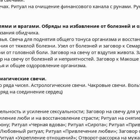
ечах. Ритуал на очищение финансового канала с рунами. Р
елями и врагами. Обряды на избавление от болезней и
азания обидчика.
ья. Свеча для поднятия общего тонуса организма и восстан
ия от тяжелой болезни. Узел от болезней и заговор к Семар
 от головной боли. Заговор на свечу от вздутия живота. З
р на свечу от болезней и неприятностей. Заговор к Макоше
ья и общее оздоровление организма.
магические свечи.
о ряда чисел. Астрологические свечи. Чакровые свечи. Во
бряд на соединение сердец)
ельность и усиление сексуальности; Заговор на свечу для у
силение люби и на восстановление страсти; Ритуал на сняти
ону; Ритуал «Черная вдова»; Ритуал «Сирота»; Ритуал «При
 Любовный ритуал; Ритуал «Привлечение любви»; Заговор 
Ритуал «Укрепление отношений»; Отворот-рассорка на мужа