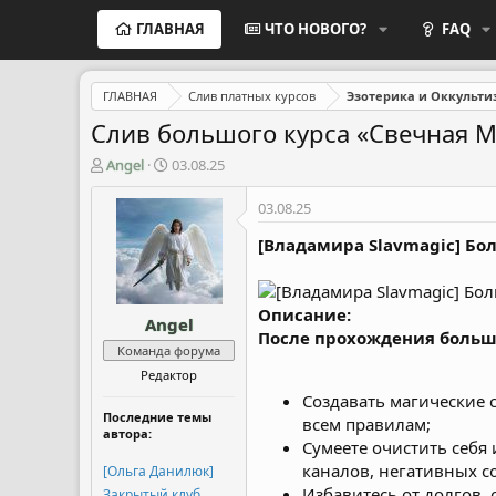
ГЛАВНАЯ
ЧТО НОВОГО?
FAQ
ГЛАВНАЯ
Слив платных курсов
Эзотерика и Оккульти
Слив большого курса «Свечная Ма
А
Д
Angel
03.08.25
в
а
т
т
03.08.25
о
а
р
н
[Владамира Slavmagic] Бо
т
а
е
ч
м
а
Описание:
Angel
ы
л
После прохождения большо
а
Команда форума
Редактор
Создавать магические 
Последние темы
всем правилам;
автора:
Сумеете очистить себя 
каналов, негативных с
[Ольга Данилюк]
Избавитесь от долгов,
Закрытый клуб