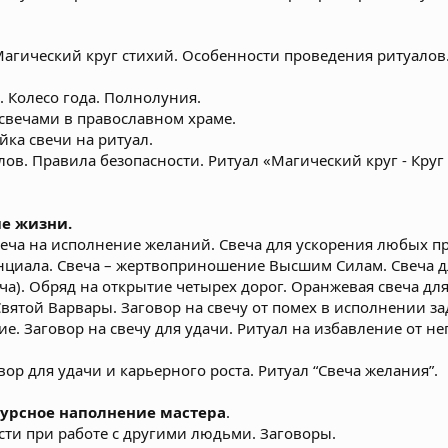
Магический круг стихий. Особенности проведения ритуало
 Колесо года. Полнолуния.
 свечами в православном храме.
йка свечи на ритуал.
лов. Правила безопасности. Ритуал «Магический круг - Круг
ие жизни.
Свеча на исполнение желаний. Свеча для ускорения любых п
нциала. Свеча – жертвоприношение Высшим Силам. Свеча д
ча). Обряд на открытие четырех дорог. Оранжевая свеча дл
Святой Варвары. Заговор на свечу от помех в исполнении з
ние. Заговор на свечу для удачи. Ритуал на избавление от н
овор для удачи и карьерного роста. Ритуал “Свеча желания”.
сурсное наполнение мастера
.
сти при работе с другими людьми. Заговоры.