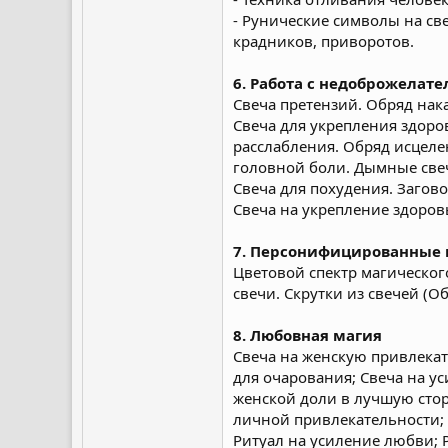
- Рунические символы на св
крадников, приворотов.
6. Работа с недоброжелат
Свеча претензий. Обряд нак
Свеча для укрепления здоров
расслабления. Обряд исцелен
головной боли. Дымные свечи
Свеча для похудения. Загово
Свеча на укрепление здоров
7. Персонифицированные 
Цветовой спектр магическог
свечи. Скрутки из свечей (О
8. Любовная магия
Свеча на женскую привлекат
для очарования; Свеча на у
женской доли в лучшую стор
личной привлекательности;
Ритуал на усиление любви; 