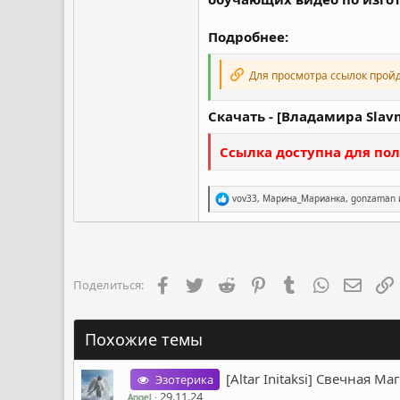
Подробнее:
Для просмотра ссылок прой
Скачать - [Владамира Slav
Ссылка доступна для пол
Р
vov33
,
Марина_Марианка
,
gonzaman
е
а
к
ц
и
и
Facebook
Twitter
Reddit
Pinterest
Tumblr
WhatsApp
Элект
Поделиться:
:
Похожие темы
[Altar Initaksi] Свечная Ма
Эзотерика
29.11.24
Angel