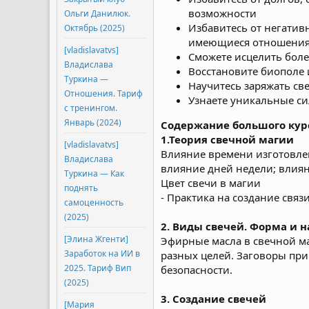
возможности
Ольги Данилюк.
Избавитесь от негатив
Октябрь (2025)
имеющиеся отношения
[vladislavatvs]
Сможете исцелить боле
Владислава
Восстановите биополе и
Туркина ―
Научитесь заряжать св
Отношения. Тариф
Узнаете уникальные си
с тренингом.
Январь (2024)
Содержание большого курс
1.Теория свечной магии
[vladislavatvs]
Влияние времени изготовлен
Владислава
влияние дней недели; влиян
Туркина ― Как
Цвет свечи в магии
поднять
- Практика на создание связ
самоценность
(2025)
2. Виды свечей. Форма и 
[Элина Жгенти]
Эфирные масла в свечной ма
Заработок на ИИ в
разных целей. Заговоры при
2025. Тариф Вип
безопасности.
(2025)
3. Создание свечей
[Мария