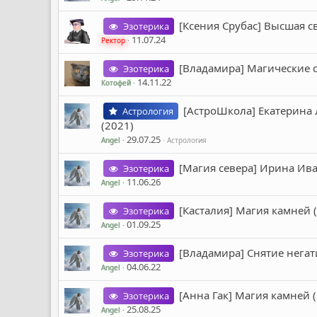
[Ксения Срубас] Высшая с
Эзотерика
11.07.24
Ректор
[Владамира] Магические с
Эзотерика
14.11.22
Котофей
[АстроШкола] Екатерина
Астрология
(2021)
29.07.25
Angel
Астрология
[Магия севера] Ирина Ив
Эзотерика
11.06.26
Angel
[Касталия] Магия камней 
Эзотерика
01.09.25
Angel
[Владамира] Снятие негат
Эзотерика
04.06.22
Angel
[Анна Гак] Магия камней 
Эзотерика
25.08.25
Angel