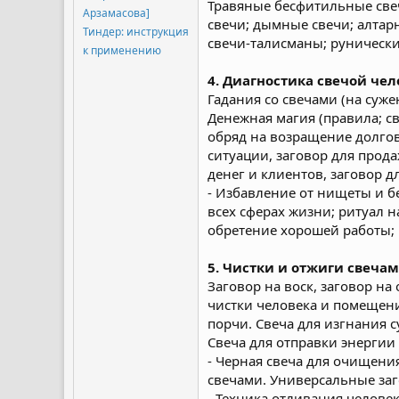
Травяные бесфитильные свеч
Арзамасова]
свечи; дымные свечи; алтар
Тиндер: инструкция
свечи-талисманы; рунически
к применению
4. Диагностика свечой че
Гадания со свечами (на суже
Денежная магия (правила; св
обряд на возращение долгов
ситуации, заговор для прод
денег и клиентов, заговор д
- Избавление от нищеты и бе
всех сферах жизни; ритуал 
обретение хорошей работы;
5. Чистки и отжиги свеча
Заговор на воск, заговор на
чистки человека и помещени
порчи. Свеча для изгнания с
Свеча для отправки энергии 
- Черная свеча для очищени
свечами. Универсальные заг
- Техника отливания человек