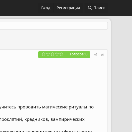
Вход
Регистрация
Поиск
Голосов: 0
#1
учитесь проводить магические ритуалы по
, проклятий, крадников, вампирических
, привлечете дополнительные финансовые