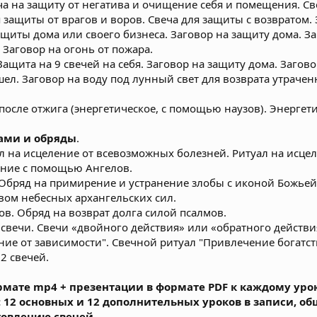
веча на защиту от негатива и очищение себя и помещения. С
я защиты от врагов и воров. Свеча для защиты с возвратом.
защиты дома или своего бизнеса. Заговор на защиту дома. 
 Заговор на огонь от пожара.
 Защита на 9 свечей на себя. Заговор на защиту дома. Загово
ел. Заговор на воду под лунный свет для возврата утрачен
осле отжига (энергетическое, с помощью наузов). Энергети
лами и обряды
.
ал на исцеление от всевозможных болезней. Ритуал на исце
ение с помощью Ангелов.
 Обряд на примирение и устранение злобы с иконой Божьей
вом небесных архангельских сил.
ов. Обряд на возврат долга силой псалмов.
свечи. Свечи «двойного действия» или «обратного действи
ие от зависимости". Свечной ритуал "Привлечение богатст
2 свечей.
рмате mp4 + презентации в формате PDF к каждому уро
 12 основных и 12 дополнительных уроков в записи, об
товлению свечей.