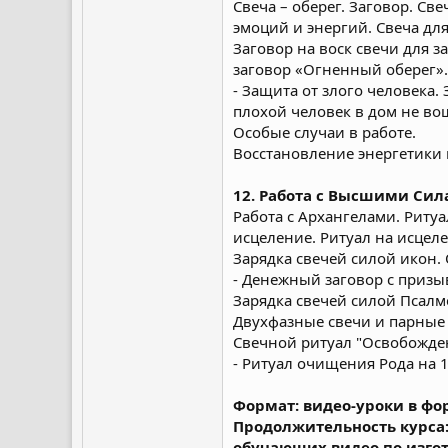
Свеча – оберег. Заговор. С
эмоций и энергий. Свеча дл
Заговор на воск свечи для 
заговор «Огненный оберег».
- Защита от злого человека.
плохой человек в дом не вош
Особые случаи в работе.
Восстановление энергетики п
12. Работа с Высшими Си
Работа с Архангелами. Риту
исцеление. Ритуал на исцел
Зарядка свечей силой икон.
- Денежный заговор с призы
Зарядка свечей силой Псалм
Двухфазные свечи и парные 
Свечной ритуал "Освобожден
- Ритуал очищения Рода на 1
Формат: видео-уроки в фо
Продолжительность курса:
обучающих видео по изго