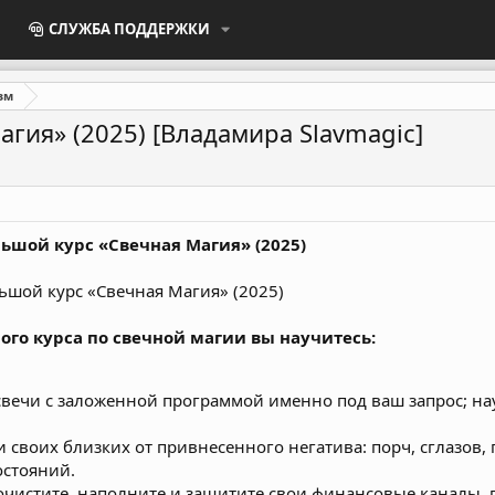
СЛУЖБА ПОДДЕРЖКИ
зм
гия» (2025) [Владамира Slavmagic]
льшой курс «Свечная Магия» (2025)
го курса по свечной магии вы научитесь:
свечи с заложенной программой именно под ваш запрос; на
и своих близких от привнесенного негатива: порч, сглазов
остояний.
 очистите, наполните и защитите свои финансовые каналы