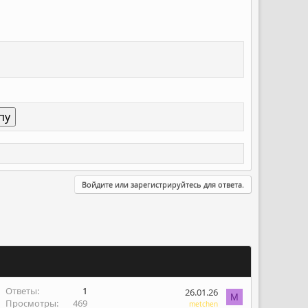
Войдите или зарегистрируйтесь для ответа.
Ответы
1
26.01.26
M
Просмотры
469
metchen