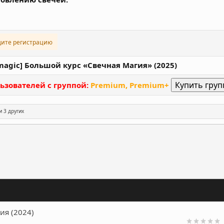
дите регистрацию
magic] Большой курс «Свечная Магия» (2025)
ьзователей с группой:
Premium, Premium+
и 3 других
ронная почта
Ссылка
гия (2024)