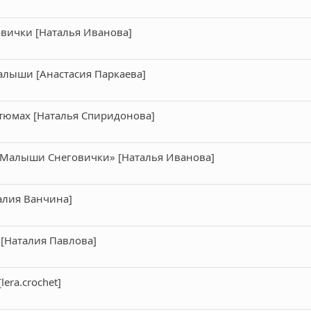
вички [Наталья Иванова]
алыши [Анастасия Паркаева]
тюмах [Наталья Спиридонова]
 «Малыши Снеговички» [Наталья Иванова]
алия Ванчина]
 [Наталия Павлова]
era.crochet]