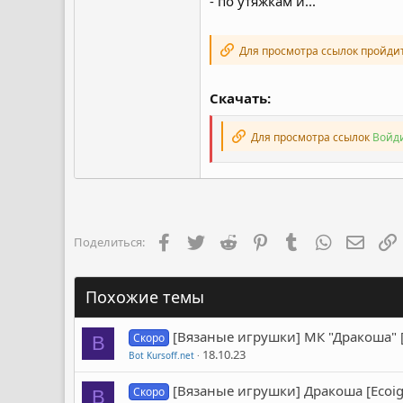
- по утяжкам и...
Для просмотра ссылок пройди
Скачать:
Для просмотра ссылок
Войди
Facebook
Twitter
Reddit
Pinterest
Tumblr
WhatsApp
Элект
Поделиться:
Похожие темы
[Вязаные игрушки] МК "Дракоша" [
Скоро
B
18.10.23
Bot Kursoff.net
[Вязаные игрушки] Дракоша [Ecoig
Скоро
B