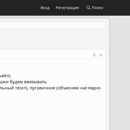
Вход
Регистрация
Поиск
#1
файл).
 ушки будем ввязывать
льный тескт), пуговичное (объясняю наглядно