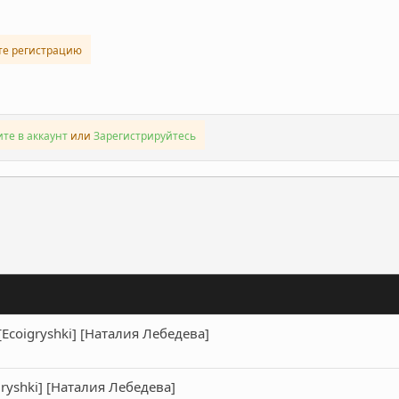
те регистрацию
те в аккаунт
или
Зарегистрируйтесь
ронная почта
Ссылка
Ecoigryshki] [Наталия Лебедева]
ryshki] [Наталия Лебедева]