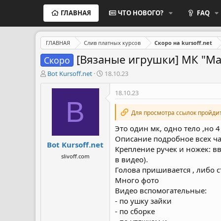
ГЛАВНАЯ
ЧТО НОВОГО?
FAQ
ГЛАВНАЯ
Слив платных курсов
Скоро на kursoff.net
[Вязаные игрушки] МК "Мал
Скоро
А
Д
Bot Kursoff.net
18.10.23
в
а
т
т
18.10.23
о
а
B
р
н
Для просмотра ссылок пройди
т
а
е
ч
Это один мк, одно тело ,но 4
м
а
Описание подробное всех час
Bot Kursoff.net
ы
л
Крепление ручек и ножек: в
а
slivoff.com
в видео).
Голова пришивается , либо ст
Много фото
Видео вспомогательные:
- по ушку зайки
- по сборке