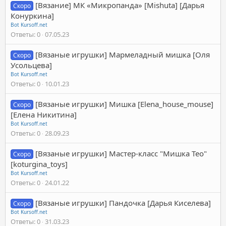
[Вязание] МК «Микропанда» [Mishuta] [Дарья
Скоро
Конуркина]
Bot Kursoff.net
Ответы
0
07.05.23
[Вязаные игрушки] Мармеладный мишка [Оля
Скоро
Усольцева]
Bot Kursoff.net
Ответы
0
10.01.23
[Вязаные игрушки] Мишка [Elena_house_mouse]
Скоро
[Елена Никитина]
Bot Kursoff.net
Ответы
0
28.09.23
[Вязаные игрушки] Мастер-класс "Мишка Тео"
Скоро
[koturgina_toys]
Bot Kursoff.net
Ответы
0
24.01.22
[Вязаные игрушки] Пандочка [Дарья Киселева]
Скоро
Bot Kursoff.net
Ответы
0
31.03.23