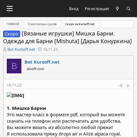
Вход
Регистрация
ГЛАВНАЯ
Слив платных курсов
Скоро на kursoff.net
[Вязаные игрушки] Мишка Барни.
Скоро
Одежда для Барни [Mishuta] [Дарья Конуркина]
А
Д
Bot Kursoff.net
18.11.23
в
а
т
т
Bot Kursoff.net
B
о
а
slivoff.com
р
н
т
а
е
ч
18.11.23
#1
м
а
ы
л
а
1. Мишка Барни
Это мастер-класс в формате pdf, который вы можете
скачать на телефон или распечатать для удобства.
Вы можете вязать из абсолютно любой пряжи!
Я использовала пряжу drops air и Alize alpaca royal.