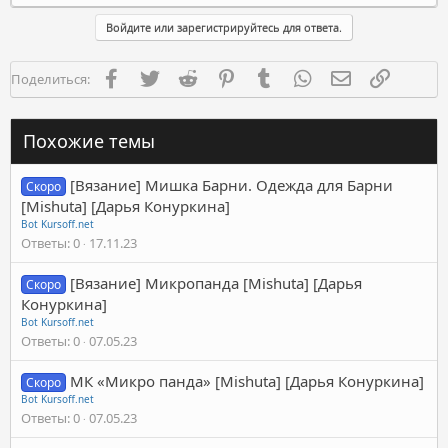
Войдите или зарегистрируйтесь для ответа.
Facebook
Twitter
Reddit
Pinterest
Tumblr
WhatsApp
Электронная п
Ссылка
Поделиться:
Похожие темы
[Вязание] Мишка Барни. Одежда для Барни
Скоро
[Mishuta] [Дарья Конуркина]
Bot Kursoff.net
Ответы
0
17.11.23
[Вязание] Микропанда [Mishuta] [Дарья
Скоро
Конуркина]
Bot Kursoff.net
Ответы
0
07.05.23
МК «Микро панда» [Mishuta] [Дарья Конуркина]
Скоро
Bot Kursoff.net
Ответы
0
07.05.23