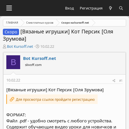
Вход
Регистрация
ГЛАВНАЯ
Слив платных курсов
Скоро на kursoff.net
[Вязаные игрушки] Кот Персик [Оля
Скоро
Зрумова]
А
Д
Bot Kursoff.net
10.02.22
в
а
т
т
Bot Kursoff.net
B
о
а
slivoff.com
р
н
т
а
е
ч
10.02.22
#1
м
а
ы
л
[Вязаные игрушки] Кот Персик [Оля Зрумова]
а
Для просмотра ссылок пройдите регистрацию
ФОРМАТ:
Файл .pdf - удобно смотреть с любого устройства.
Содержит обучающие видео уроки для новичков и