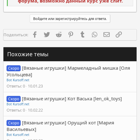
форума, возможно данный курс уже слит.
Войдите или зарегистрируйтесь для ответа.
Facebook
Twitter
Reddit
Pinterest
Tumblr
WhatsApp
Электронная п
Ссылка
Поделиться:
Похожие темы
[Вязаные игрушки] Мармеладный мишка [Оля
Скоро
Усольцева]
Bot Kursoff.net
Ответы
0
10.01.23
[Вязаные игрушки] Кот Васька [len_ok_toys]
Скоро
Bot Kursoff.net
Ответы
0
10.02.22
[Вязаные игрушки] Орущий кот [Мария
Скоро
Васильевых]
Bot Kursoff.net