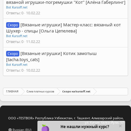
вязаной игрушки-погремушки "Кот" [Алёна Габерлинг]
Bot Kursoff.net
Ответы
0
10.02.22
[Вязаные игрушки] Мастер-класс: вязаный кот
Скоро
Шухер - спицы [Ольга Цепелева]
Bot Kursoff.net
Ответы
0
11.02.22
[Вязаные игрушки] Котик замотыш
Скоро
[tacha.toys_cats]
Bot Kursoff.net
Ответы
0
10.02.22
ГЛАВНАЯ
Слив платных курсов
Скоро на kursoff.net
ООО «TESTBOR» Республика Узбекистан, г. Ташкент, Алмазарский район,
ул. Кичик Халка Йули, 17
Не нашли нужный курс?
Russian (RU)