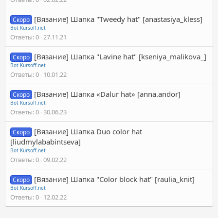
[Вязание] Шапка "Tweedy hat" [anastasiya_kless]
Скоро
Bot Kursoff.net
Ответы
0
27.11.21
[Вязание] Шапка "Lavine hat" [kseniya_malikova_]
Скоро
Bot Kursoff.net
Ответы
0
10.01.22
[Вязание] Шапка «Dalur hat» [anna.andor]
Скоро
Bot Kursoff.net
Ответы
0
30.06.23
[Вязание] Шапка Duo color hat
Скоро
[liudmylababintseva]
Bot Kursoff.net
Ответы
0
09.02.22
[Вязание] Шапка "Color block hat" [raulia_knit]
Скоро
Bot Kursoff.net
Ответы
0
12.02.22