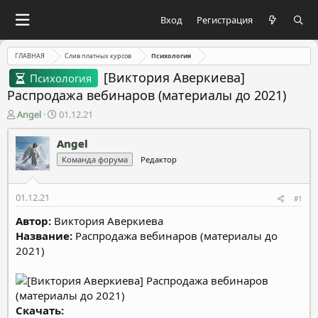
Вход
Регистрация
ГЛАВНАЯ
Слив платных курсов
Психология
[Виктория Аверкиева]
Психология
Распродажа вебинаров (материалы до 2021)
А
Д
Angel
01.12.21
в
а
т
т
Angel
о
а
Команда форума
Редактор
р
н
т
а
е
ч
01.12.21
#1
м
а
ы
л
Автор:
Виктория Аверкиева
а
Название:
Распродажа вебинаров (материалы до
2021)
Скачать:​