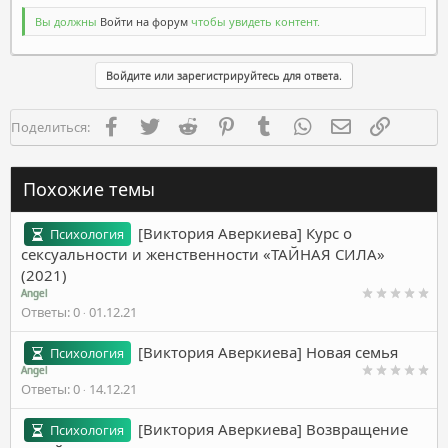
Вы должны
Войти на форум
чтобы увидеть контент.
Войдите или зарегистрируйтесь для ответа.
Facebook
Twitter
Reddit
Pinterest
Tumblr
WhatsApp
Электронная п
Ссылка
Поделиться:
Похожие темы
[Виктория Аверкиева] Курс о
Психология
сексуальности и женственности «ТАЙНАЯ СИЛА»
(2021)
Angel
Ответы
0
01.12.21
[Виктория Аверкиева] Новая семья
Психология
Angel
Ответы
0
14.12.21
[Виктория Аверкиева] Возвращение
Психология