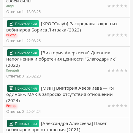
своей силы
Angel
Ответы
1
13.03.25
[КРОССклуб] Распродажа закрытых
Психология
вебинаров Бориса Литвака (2022)
Ректор
Ответы
1
22.08.25
[Виктория Аверкиева] Дневник
Психология
наполнения и обретения ценности “Благодарник”
(2022)
Котофей
Ответы
0
25.02.23
[МИП] Виктория Аверкиева ― «Я
Психология
одинок». МАК в запросах отсутствия отношений
(2024)
Ректор
Ответы
0
25.04.24
[Александра Алексеева] Пакет
Психология
вебинаров про отношения (2021)