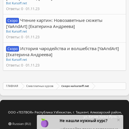
Bot Kursoff.net
Ответы
0
01.11.23
Чтение картин: Новозаветные сюжеты
Скоро
[YaAndArt] [Екатерина Андреева]
Bot Kursoff.net
Ответы
0
01.11.23
История чародейства и волшебства [YaAndArt]
Скоро
[Екатерина Андреева]
Bot Kursoff.net
Ответы
0
01.11.23
ГЛАВНАЯ
Слив платных курсов
Скоро на kursoff.net
ООО «TESTBOR» Республика Узбекистан, г. Ташкент, Алмазарский район,
ул. Кичик Халка Йули, 17
Не нашли нужный курс?
Russian (RU)