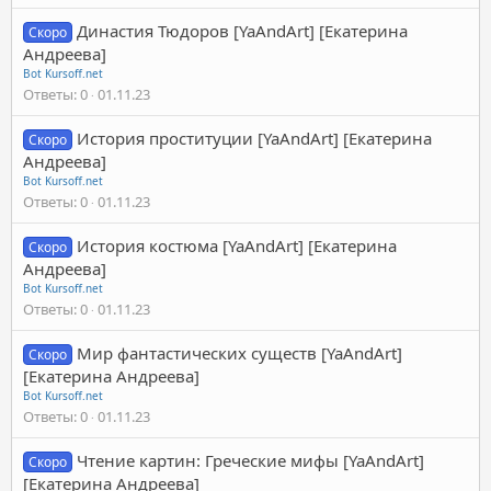
Династия Тюдоров [YaAndArt] [Екатерина
Скоро
Андреева]
Bot Kursoff.net
Ответы
0
01.11.23
История проституции [YaAndArt] [Екатерина
Скоро
Андреева]
Bot Kursoff.net
Ответы
0
01.11.23
История костюма [YaAndArt] [Екатерина
Скоро
Андреева]
Bot Kursoff.net
Ответы
0
01.11.23
Мир фантастических существ [YaAndArt]
Скоро
[Екатерина Андреева]
Bot Kursoff.net
Ответы
0
01.11.23
Чтение картин: Греческие мифы [YaAndArt]
Скоро
[Екатерина Андреева]