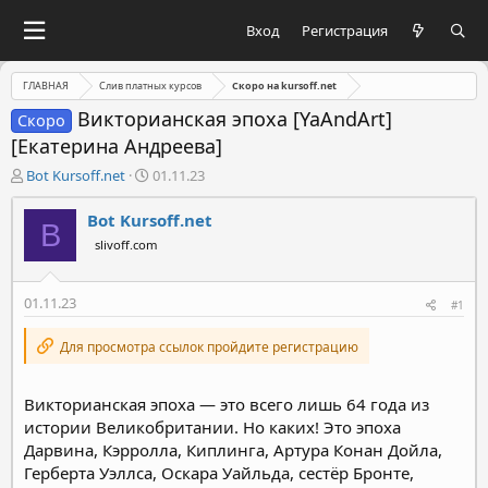
Вход
Регистрация
ГЛАВНАЯ
Слив платных курсов
Скоро на kursoff.net
Викторианская эпоха [YaAndArt]
Скоро
[Екатерина Андреева]
А
Д
Bot Kursoff.net
01.11.23
в
а
т
т
Bot Kursoff.net
B
о
а
slivoff.com
р
н
т
а
е
ч
01.11.23
#1
м
а
ы
л
Для просмотра ссылок пройдите регистрацию
а
Викторианская эпоха — это всего лишь 64 года из
истории Великобритании. Но каких! Это эпоха
Дарвина, Кэрролла, Киплинга, Артура Конан Дойла,
Герберта Уэллса, Оскара Уайльда, сестёр Бронте,