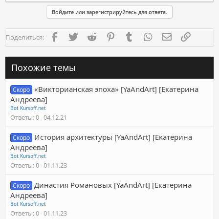
Войдите или зарегистрируйтесь для ответа.
Facebook
Twitter
Reddit
Pinterest
Tumblr
WhatsApp
Электронная п
Ссылка
Поделиться:
Похожие темы
«Викторианская эпоха» [YaAndArt] [Екатерина
Скоро
Андреева]
Bot Kursoff.net
Ответы
0
04.12.21
История архитектуры [YaAndArt] [Екатерина
Скоро
Андреева]
Bot Kursoff.net
Ответы
0
01.11.23
Династия Романовых [YaAndArt] [Екатерина
Скоро
Андреева]
Bot Kursoff.net
Ответы
0
01.11.23