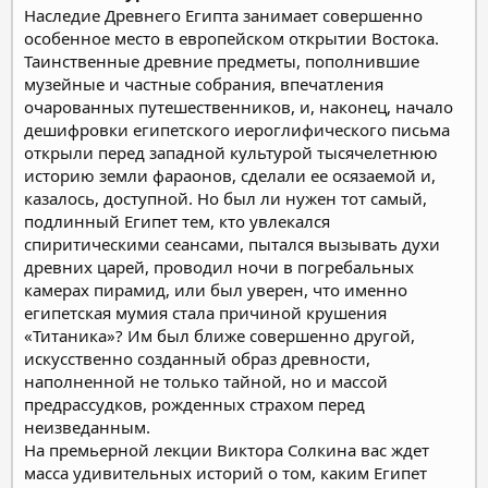
Наследие Древнего Египта занимает совершенно
особенное место в европейском открытии Востока.
Таинственные древние предметы, пополнившие
музейные и частные собрания, впечатления
очарованных путешественников, и, наконец, начало
дешифровки египетского иероглифического письма
открыли перед западной культурой тысячелетнюю
историю земли фараонов, сделали ее осязаемой и,
казалось, доступной.
Но был ли нужен тот самый,
подлинный Египет тем, кто увлекался
спиритическими сеансами, пытался вызывать духи
древних царей, проводил ночи в погребальных
камерах пирамид, или был уверен, что именно
египетская мумия стала причиной крушения
«Титаника»? Им был ближе совершенно другой,
искусственно созданный образ древности,
наполненной не только тайной, но и массой
предрассудков, рожденных страхом перед
неизведанным.
На премьерной лекции Виктора Солкина вас ждет
масса удивительных историй о том, каким Египет