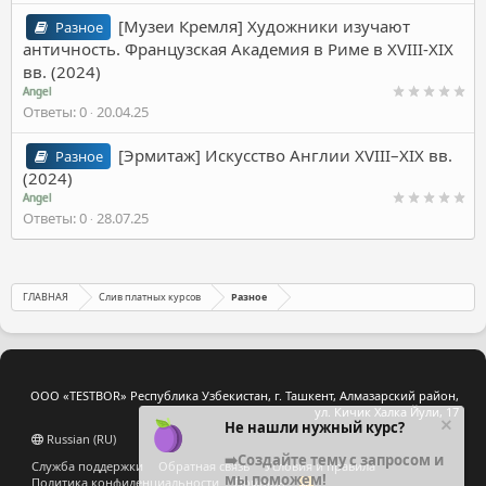
[Музеи Кремля] Художники изучают
Разное
античность. Французская Академия в Риме в XVIII-XIX
вв. (2024)
Angel
Ответы
0
20.04.25
[Эрмитаж] Искусство Англии XVIII–XIX вв.
Разное
(2024)
Angel
Ответы
0
28.07.25
ГЛАВНАЯ
Слив платных курсов
Разное
ООО «TESTBOR» Республика Узбекистан, г. Ташкент, Алмазарский район,
ул. Кичик Халка Йули, 17
Не нашли нужный курс?
Russian (RU)
➡️Создайте тему с запросом и
Служба поддержки
Обратная связь
Условия и правила
мы поможем!
Политика конфиденциальности
Помощь
R