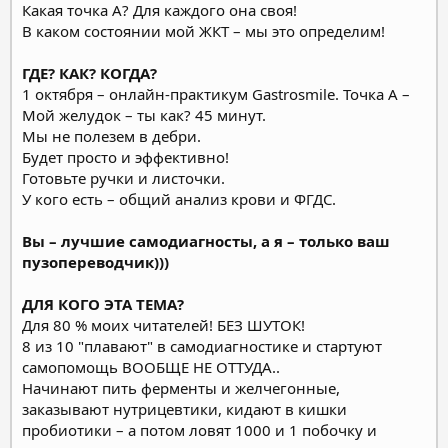
Какая точка А? Для каждого она своя!
В каком состоянии мой ЖКТ – мы это определим!
ГДЕ? КАК? КОГДА?
1 октября – онлайн-практикум Gastrosmile. Точка А –
Мой желудок – ты как? 45 минут.
Мы не полезем в дебри.
Будет просто и эффективно!
Готовьте ручки и листочки.
У кого есть – общий анализ крови и ФГДС.
Вы – лучшие самодиагносты, а я – только ваш
пузопереводчик)))
ДЛЯ КОГО ЭТА ТЕМА?
Для 80 % моих читателей! БЕЗ ШУТОК!
8 из 10 "плавают" в самодиагностике и стартуют
самопомощь ВООБЩЕ НЕ ОТТУДА..
Начинают пить ферменты и желчегонные,
заказывают нутрицевтики, кидают в кишки
пробиотики – а потом ловят 1000 и 1 побочку и