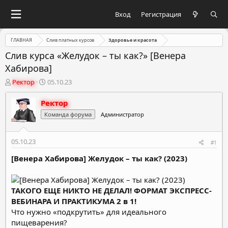
Вход
Регистрация
ГЛАВНАЯ
Слив платных курсов
Здоровье и красота
Слив курса «Желудок – ты как?» [Венера
Хабирова]
А
Д
Ректор
05.10.23
в
а
т
т
Ректор
о
а
Команда форума
Администратор
р
н
т
а
е
ч
05.10.23
#1
м
а
ы
л
[Венера Хабирова] Желудок – ты как? (2023)
а
ТАКОГО ЕЩЕ НИКТО НЕ ДЕЛАЛ! ФОРМАТ ЭКСПРЕСС-
ВЕБИНАРА И ПРАКТИКУМА 2 в 1!
Что нужно «подкрутить» для идеального
пищеварения?