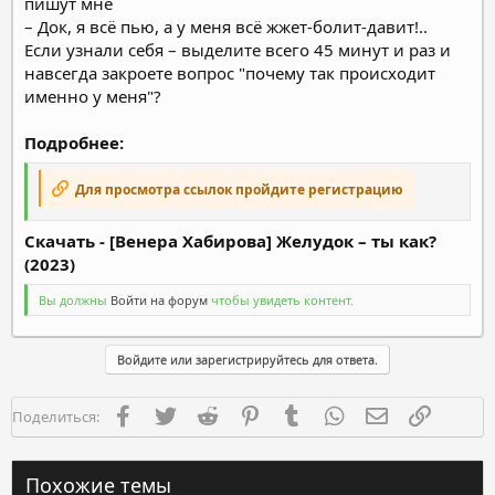
пишут мне
– Док, я всё пью, а у меня всё жжет-болит-давит!..
Если узнали себя – выделите всего 45 минут и раз и
навсегда закроете вопрос "почему так происходит
именно у меня"?
Подробнее:
Для просмотра ссылок пройдите регистрацию
Скачать - [Венера Хабирова] Желудок – ты как?
(2023)
Вы должны
Войти на форум
чтобы увидеть контент.
Войдите или зарегистрируйтесь для ответа.
Facebook
Twitter
Reddit
Pinterest
Tumblr
WhatsApp
Электронная п
Ссылка
Поделиться:
Похожие темы