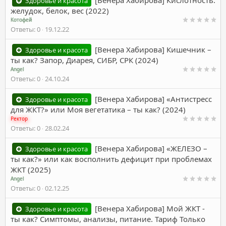
Здоровье и красота
желудок, белок, вес (2022)
Котофей
Ответы
0
19.12.22
[Венера Хабирова] Кишечник –
Здоровье и красота
ты как? Запор, Диарея, СИБР, СРК (2024)
Angel
Ответы
0
24.10.24
[Венера Хабирова] «Антистресс
Здоровье и красота
для ЖКТ?» или Моя вегетатика – ты как? (2024)
Ректор
Ответы
0
28.02.24
[Венера Хабирова] «ЖЕЛЕЗО –
Здоровье и красота
ты как?» или как восполнить дефицит при проблемах
ЖКТ (2025)
Angel
Ответы
0
02.12.25
[Венера Хабирова] Мой ЖКТ -
Здоровье и красота
ты как? Симптомы, анализы, питание. Тариф Только