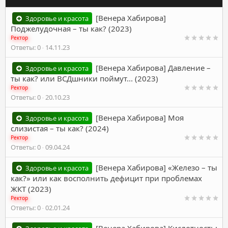
[Венера Хабирова]
Здоровье и красота
Поджелудочная – ты как? (2023)
Ректор
Ответы
0
14.11.23
[Венера Хабирова] Давление –
Здоровье и красота
ты как? или ВСДшники поймут... (2023)
Ректор
Ответы
0
20.10.23
[Венера Хабирова] Моя
Здоровье и красота
слизистая – ты как? (2024)
Ректор
Ответы
0
09.04.24
[Венера Хабирова] «Железо – ты
Здоровье и красота
как?» или как восполнить дефицит при проблемах
ЖКТ (2023)
Ректор
Ответы
0
02.01.24
[Венера Хабирова] Кислотность: