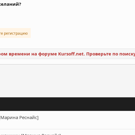
желаний?
те регистрацию
ором времени на форуме Kursoff.net. Проверьте по поис
ронная почта
Ссылка
[Марина Реснайс]