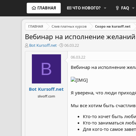
ГЛАВНАЯ
ЧТО НОВОГО?
FAQ
ГЛАВНАЯ
Слив платных курсов
Скоро на kursoff.net
Вебинар на исполнение желаний
А
Д
Bot Kursoff.net
06.03.22
в
а
т
т
06.03.22
о
а
B
р
н
Вебинар на исполнение жел
т
а
е
ч
м
а
Bot Kursoff.net
ы
л
Я уверена, что люди приходя
а
slivoff.com
Мы все хотим быть счастли
Кто-то хочет быть люб
Кто-то заниматься люб
Для кого-то самое заве