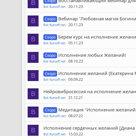
Восстанавливающий вебинар для
Скоро
B
20.11.23
Bot Kursoff.net
Вебинар "Любовная магия Богини 
Скоро
B
20.11.23
Bot Kursoff.net
Берем курс на исполнение желани
Скоро
B
05.11.23
Bot Kursoff.net
Исполнение любых Желаний!
Скоро
B
08.10.23
Bot Kursoff.net
Исполнение желаний [Екатерина
Скоро
B
09.09.22
Bot Kursoff.net
Нейровибросессия на исполнение желани
B
31.12.21
Bot Kursoff.net
Медитация "Исполнение желаний"
Скоро
B
08.07.22
Bot Kursoff.net
Исполнение сердечных желаний [Диана
B
15.03.22
Bot Kursoff.net