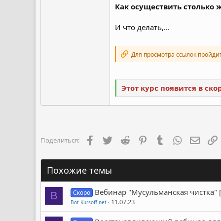
Как осуществить столько 
И что делать,...
Для просмотра ссылок пройди
Этот курс появится в ск
Facebook
Twitter
Reddit
Pinterest
Tumblr
WhatsApp
Элект
Поделиться:
Похожие темы
Вебинар "Мусульманская чистка" 
Скоро
B
11.07.23
Bot Kursoff.net