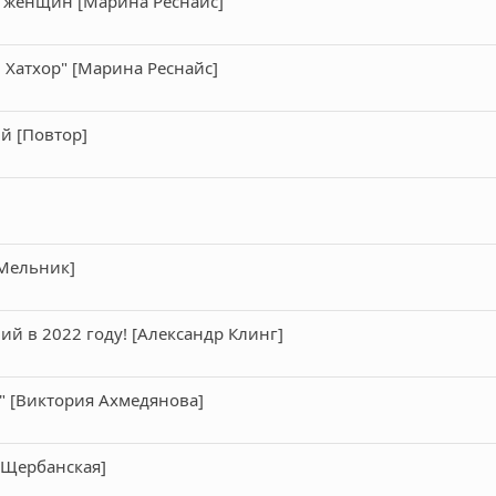
 женщин [Марина Реснайс]
Хатхор" [Марина Реснайс]
й [Повтор]
 Мельник]
й в 2022 году! [Александр Клинг]
 [Виктория Ахмедянова]
 Щербанская]