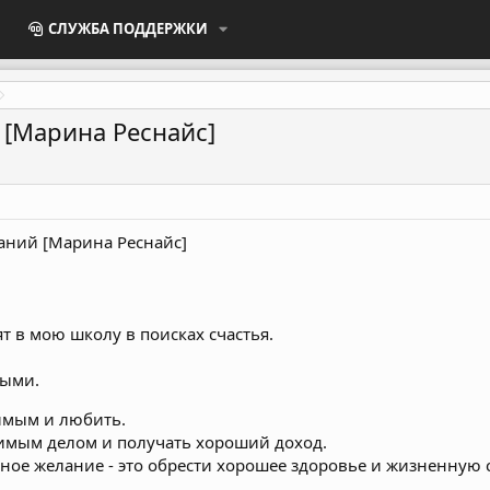
СЛУЖБА ПОДДЕРЖКИ
 [Марина Реснайс]
аний [Марина Реснайс]
т в мою школу в поисках счастья.
выми.⠀
имым и любить.
имым делом и получать хороший доход.
тное желание - это обрести хорошее здоровье и жизненную 