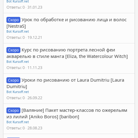
Bot Kursoff.net
Ответы
0
31.01.23
Урок по обработке и рисованию лица и волос
Скоро
[NestraS]
Bot Kursoff.net
Ответы
0
19.12.21
Курс по рисованию портрета лесной феи
Скоро
акварелью в стиле манга [Eliza, the Watercolour Witch]
Bot Kursoff.net
Ответы
0
11.11.23
Уроки по рисованию от Laura Dumitriu [Laura
Скоро
Dumitriu]
Bot Kursoff.net
Ответы
0
26.09.22
[Валяние] Пакет мастер-классов по ожерельям
Скоро
из лилий [Aniko Boros] [baribon]
Bot Kursoff.net
Ответы
0
28.08.23