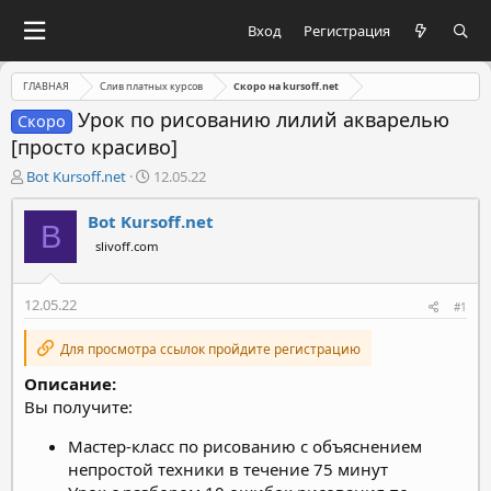
Вход
Регистрация
ГЛАВНАЯ
Слив платных курсов
Скоро на kursoff.net
Урок по рисованию лилий акварелью
Скоро
[просто красиво]
А
Д
Bot Kursoff.net
12.05.22
в
а
т
т
Bot Kursoff.net
B
о
а
slivoff.com
р
н
т
а
е
ч
12.05.22
#1
м
а
ы
л
Для просмотра ссылок пройдите регистрацию
а
Описание:
Вы получите:
Мастер-класс по рисованию с объяснением
непростой техники в течение 75 минут