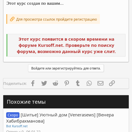
Этот курс создан по вашим...
Для просмотра ссылок пройдите регистрацию
Этот курс появится в скором времени на
форуме Kursoff.net. Проверьте по поиску
форума, возможно данный курс уже слит.
Войдите или зарегистрируйтесь для ответа.
Facebook
Twitter
Reddit
Pinterest
Tumblr
WhatsApp
Электронная п
Ссылка
Поделиться:
Похожие темы
[Шитье] Уютный дом [Venerasews] [Венера
Скоро
Хабибрахманова]
Bot Kursoff.net
Ответы
0
06.01.22