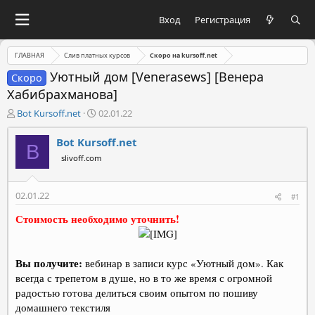
Вход
Регистрация
ГЛАВНАЯ
Слив платных курсов
Скоро на kursoff.net
Уютный дом [Venerasews] [Венера
Скоро
Хабибрахманова]
А
Д
Bot Kursoff.net
02.01.22
в
а
т
т
Bot Kursoff.net
B
о
а
slivoff.com
р
н
т
а
е
ч
02.01.22
#1
м
а
ы
л
Стоимость необходимо уточнить!
а
Вы получите:
вебинар в записи курс «Уютный дом». Как
всегда с трепетом в душе, но в то же время с огромной
радостью готова делиться своим опытом по пошиву
домашнего текстиля