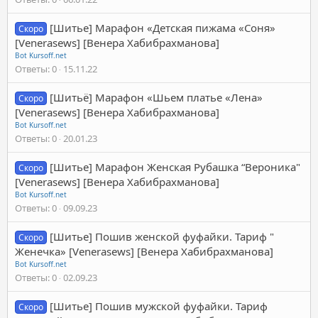
[Шитье] Марафон «Детская пижама «Соня»
Скоро
[Venerasews] [Венера Хабибрахманова]
Bot Kursoff.net
Ответы
0
15.11.22
[Шитьё] Марафон «Шьем платье «Лена»
Скоро
[Venerasews] [Венера Хабибрахманова]
Bot Kursoff.net
Ответы
0
20.01.23
[Шитье] Марафон Женская Рубашка “Вероника"
Скоро
[Venerasews] [Венера Хабибрахманова]
Bot Kursoff.net
Ответы
0
09.09.23
[Шитье] Пошив женской фуфайки. Тариф "
Скоро
Женечка» [Venerasews] [Венера Хабибрахманова]
Bot Kursoff.net
Ответы
0
02.09.23
[Шитье] Пошив мужской фуфайки. Тариф
Скоро