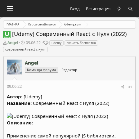
Вход
Регистрация
ГЛАВНАЯ
Курсы онлайн школ
Udemy.com
[Udemy] Современный React с Нуля (2022)
А
Д
Т
Angel
09.06.22
udemy
скачать бесплатно
в
а
е
современный react с нуля
т
т
г
о
а
и
Angel
р
н
т
а
Команда форума
Редактор
е
ч
м
а
09.06.22
ы
л
#1
а
Автор:
[Udemy]
Название:
Современный React с Нуля (2022)
Описание:
Применение самой популярной JS библиотеки,