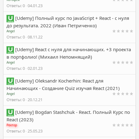
Ответы
0
04.01.23
[Udemy] Полный курс по JavaScript + React - с нуля
до результата. 2022 (Иван Петриченко)
Angel
Ответы
0
08.11.22
[Udemy] React с нуля для начинающих. +3 проекта
в портфолио! (Михаил Непомнящий)
Angel
Ответы
0
02.01.23
[Udemy] Oleksandr Kocherhin: React для
Начинающих - Создание Quiz изучая React (2021)
Angel
Ответы
0
20.12.21
[Udemy] Bogdan Stashchuk - React. Полный Курс по
React (2023)
Ректор
Ответы
0
25.05.23