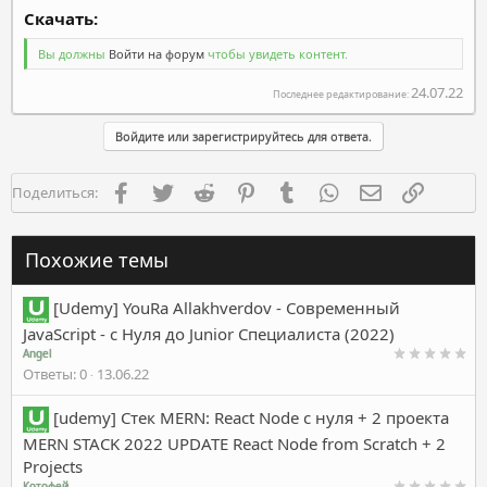
Скачать:​
Вы должны
Войти на форум
чтобы увидеть контент.
24.07.22
Последнее редактирование:
Войдите или зарегистрируйтесь для ответа.
Facebook
Twitter
Reddit
Pinterest
Tumblr
WhatsApp
Электронная п
Ссылка
Поделиться:
Похожие темы
[Udemy] YouRa Allakhverdov - Современный
JavaScript - с Нуля до Junior Специалиста (2022)
Angel
Ответы
0
13.06.22
[udemy] Стек MERN: React Node с нуля + 2 проекта
MERN STACK 2022 UPDATE React Node from Scratch + 2
Projects
Котофей