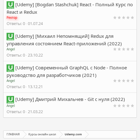
[Udemy] [Bogdan Stashchuk] React - Полный Курс по
React и Redux
Ректор
Ответы
0
01.07.24
[Udemy] [Михаил Непомнящий] Redux для
управления состоянием React-приложений (2022)
Angel
Ответы
0
23.10.22
[Udemy] Современный GraphQL с Node - Полное
руководство для разработчиков (2021)
Angel
Ответы
0
13.12.21
[Udemy] Дмитрий Михальчев - Git с нуля (2022)
Angel
Ответы
0
21.03.22
ГЛАВНАЯ
Курсы онлайн школ
Udemy.com