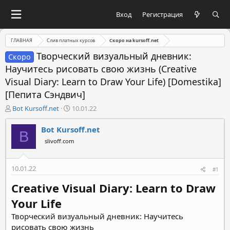
Вход
Регистрация
ГЛАВНАЯ
Слив платных курсов
Скоро на kursoff.net
Творческий визуальный дневник:
Скоро
Научитесь рисовать свою жизнь (Creative
Visual Diary: Learn to Draw Your Life) [Domestika]
[Пепита Сэндвич]
А
Д
Bot Kursoff.net
10.01.22
в
а
т
т
Bot Kursoff.net
B
о
а
slivoff.com
р
н
т
а
е
ч
10.01.22
#1
м
а
ы
л
Creative Visual Diary: Learn to Draw
а
Your Life
Творческий визуальный дневник: Научитесь
рисовать свою жизнь