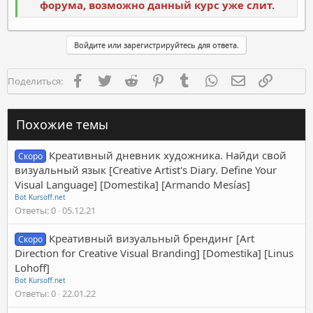
форума, возможно данный курс уже слит.
Войдите или зарегистрируйтесь для ответа.
Facebook
Twitter
Reddit
Pinterest
Tumblr
WhatsApp
Электронная п
Ссылка
Поделиться:
Похожие темы
Креативный дневник художника. Найди свой
Скоро
визуальный язык [Creative Artist's Diary. Define Your
Visual Language] [Domestika] [Armando Mesías]
Bot Kursoff.net
Ответы
0
05.12.21
Креативный визуальный брендинг [Art
Скоро
Direction for Creative Visual Branding] [Domestika] [Linus
Lohoff]
Bot Kursoff.net
Ответы
0
22.01.22