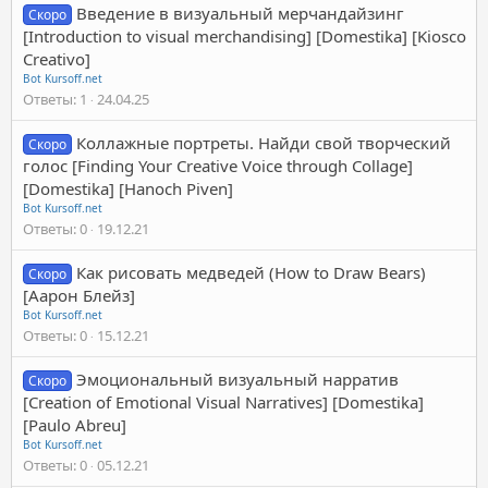
Введение в визуальный мерчандайзинг
Скоро
[Introduction to visual merchandising] [Domestika] [Kiosco
Creativo]
Bot Kursoff.net
Ответы
1
24.04.25
Коллажные портреты. Найди свой творческий
Скоро
голос [Finding Your Creative Voice through Collage]
[Domestika] [Hanoch Piven]
Bot Kursoff.net
Ответы
0
19.12.21
Как рисовать медведей (How to Draw Bears)
Скоро
[Аарон Блейз]
Bot Kursoff.net
Ответы
0
15.12.21
Эмоциональный визуальный нарратив
Скоро
[Creation of Emotional Visual Narratives] [Domestika]
[Paulo Abreu]
Bot Kursoff.net
Ответы
0
05.12.21