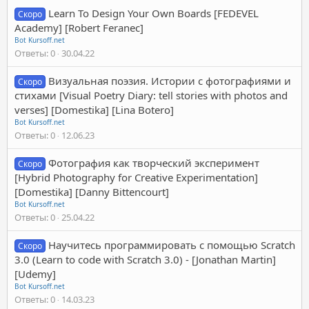
Learn To Design Your Own Boards [FEDEVEL
Скоро
Academy] [Robert Feranec]
Bot Kursoff.net
Ответы
0
30.04.22
Визуальная поэзия. Истории с фотографиями и
Скоро
стихами [Visual Poetry Diary: tell stories with photos and
verses] [Domestika] [Lina Botero]
Bot Kursoff.net
Ответы
0
12.06.23
Фотография как творческий эксперимент
Скоро
[Hybrid Photography for Creative Experimentation]
[Domestika] [Danny Bittencourt]
Bot Kursoff.net
Ответы
0
25.04.22
Научитесь программировать с помощью Scratch
Скоро
3.0 (Learn to code with Scratch 3.0) - [Jonathan Martin]
[Udemy]
Bot Kursoff.net
Ответы
0
14.03.23