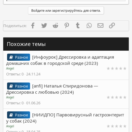
е
а
к
Войдите или зарегистрируйтесь для ответа.
ц
и
и
Facebook
Twitter
Reddit
Pinterest
Tumblr
WhatsApp
Электронная п
Ссылка
Поделиться:
:
Похожие темы
[Инфоурок] Дрессировка и адаптация
Разное
домашних собак в городской среде (2023)
Angel
Ответы
0
24.11.24
[anfi] Наталья Спиридонова ―
Разное
Дрессировка с любовью (2024)
Angel
Ответы
0
01.06.26
[НИИДПО] Парвовирусный гастроэнтерит
Разное
у собак (2024)
Angel
Ответы
0
18.04.25