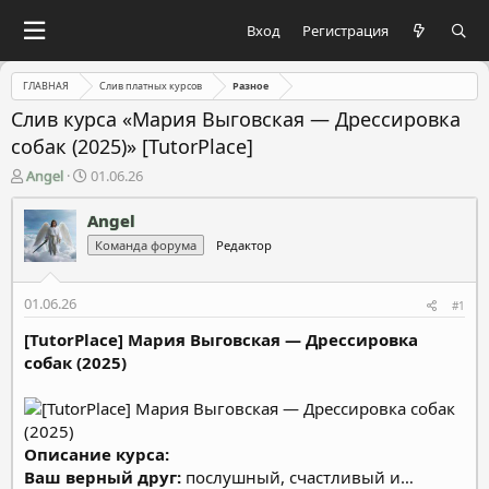
Вход
Регистрация
ГЛАВНАЯ
Слив платных курсов
Разное
Слив курса «Мария Выговская ― Дрессировка
собак (2025)» [TutorPlace]
А
Д
Angel
01.06.26
в
а
т
т
Angel
о
а
Команда форума
Редактор
р
н
т
а
е
ч
01.06.26
#1
м
а
ы
л
[TutorPlace] Мария Выговская ― Дрессировка
а
собак (2025)
Описание курса:
Ваш верный друг:
послушный, счастливый и…