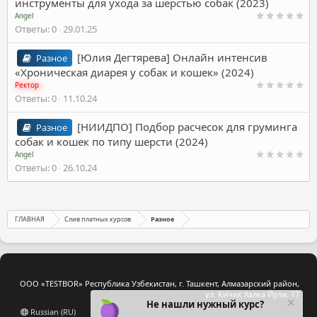
инструменты для ухода за шерстью собак (2023)
Angel
Ответы
0
29.01.25
[Юлия Дегтярева] Онлайн интенсив
Разное
«Хроническая диарея у собак и кошек» (2024)
Ректор
Ответы
0
11.10.24
[НИИДПО] Подбор расчесок для груминга
Разное
собак и кошек по типу шерсти (2024)
Angel
Ответы
0
26.10.24
ГЛАВНАЯ
Слив платных курсов
Разное
ООО «TESTBOR» Республика Узбекистан, г. Ташкент, Алмазарский район,
ул. Кичик Халка Йули, 17
Не нашли нужный курс?
Russian (RU)