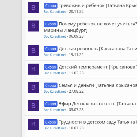
Тревожный ребенок [Татьяна Кры
Скоро
B
20.11.22
Bot Kursoff.net
Почему ребенок не хочет учиться
Скоро
B
Марины Ланцбург]
06.09.23
Bot Kursoff.net
Детская ревность [Крысанова Тать
Скоро
B
19.11.22
Bot Kursoff.net
Детский темперамент [Крысанова 
Скоро
B
11.02.23
Bot Kursoff.net
Семья и деньги [Татьяна Крысано
Скоро
B
27.08.22
Bot Kursoff.net
Эфир Детская жестокость [Татьяна
Скоро
B
05.07.23
Bot Kursoff.net
Трудности в детском саду Татьяна
Скоро
B
10.07.23
Bot Kursoff.net