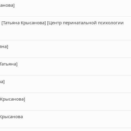
санова]
? [Татьяна Крысанова] [Центр перинатальной психологии
яна]
Татьяна]
ва]
 Крысанова]
 Крысанова