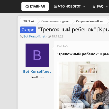
ГЛАВНАЯ
ЧТО НОВОГО?
FAQ
ГЛАВНАЯ
Слив платных курсов
Скоро на kursoff.net
"Тревожный ребенок" [Кры
Скоро
А
Д
Bot Kursoff.net
19.11.22
в
а
т
т
19.11.22
о
а
B
р
н
"Тревожный ребенок" Кры
т
а
е
ч
м
а
Bot Kursoff.net
ы
л
а
slivoff.com