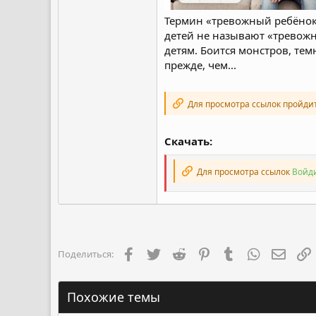
Термин «тревожный ребёнок»
детей не называют «тревожны
детям. Боится монстров, тем
прежде, чем...
Для просмотра ссылок пройди
Скачать:
Для просмотра ссылок
Войди
Facebook
Twitter
Reddit
Pinterest
Tumblr
WhatsApp
Элект
Поделиться:
Похожие темы