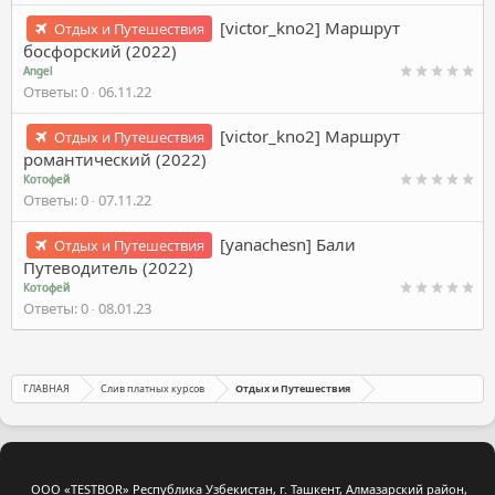
[victor_kno2] Маршрут
Отдых и Путешествия
босфорский (2022)
Angel
Ответы
0
06.11.22
[victor_kno2] Маршрут
Отдых и Путешествия
романтический (2022)
Котофей
Ответы
0
07.11.22
[yanachesn] Бали
Отдых и Путешествия
Путеводитель (2022)
Котофей
Ответы
0
08.01.23
ГЛАВНАЯ
Слив платных курсов
Отдых и Путешествия
ООО «TESTBOR» Республика Узбекистан, г. Ташкент, Алмазарский район,