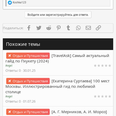
Р
Koshka123
е
а
к
Войдите или зарегистрируйтесь для ответа.
ц
и
и
Facebook
Twitter
Reddit
Pinterest
Tumblr
WhatsApp
Электронная п
Ссылка
Поделиться:
:
Похожие темы
[TravelAsk] Самый актуальный
Отдых и Путешествия
гайд по Пхукету (2024)
Angel
Ответы
0
30.01.25
[Екатерина Суртаева] 100 мест
Отдых и Путешествия
Москвы. Иллюстрированный гид по любимой
столице
Angel
Ответы
0
01.07.26
[А. Г. Мерников, А. И. Мороз]
Отдых и Путешествия