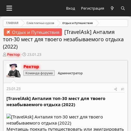
Вход
Регистрация
ГЛАВНАЯ
Слив платных курсов
Отдых и Путешествия
[TravelAsk] Анталия
Отдых и Путешествия
топ-30 мест для твоего незабываемого отдыха
(2022)
А
Д
Ректор
23.01.23
в
а
т
т
Ректор
о
а
Команда форума
Администратор
р
н
т
а
е
ч
23.01.23
#1
м
а
ы
л
[TravelAsk] Анталия топ-30 мест для твоего
а
незабываемого отдыха (2022)
Мечтаешь поехать путешествовать или эмигрировать