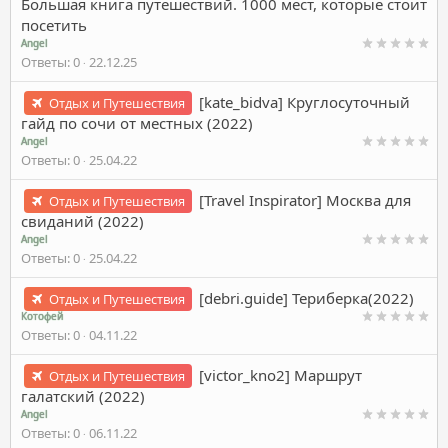
Большая книга путешествий. 1000 мест, которые стоит
посетить
Angel
Ответы
0
22.12.25
[kate_bidva] Круглосуточный
Отдых и Путешествия
гайд по сочи от местных (2022)
Angel
Ответы
0
25.04.22
[Travel Inspirator] Москва для
Отдых и Путешествия
свиданий (2022)
Angel
Ответы
0
25.04.22
[debri.guide] Териберка(2022)
Отдых и Путешествия
Котофей
Ответы
0
04.11.22
[victor_kno2] Маршрут
Отдых и Путешествия
галатский (2022)
Angel
Ответы
0
06.11.22