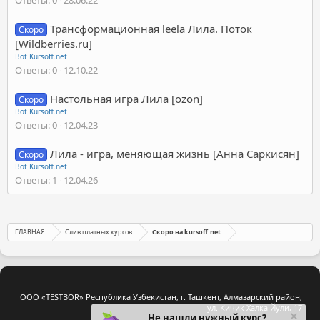
Трансформационная leela Лила. Поток
Скоро
[Wildberries.ru]
Bot Kursoff.net
Ответы
0
12.10.22
Настольная игра Лила [ozon]
Скоро
Bot Kursoff.net
Ответы
0
12.04.23
Лила - игра, меняющая жизнь [Анна Саркисян]
Скоро
Bot Kursoff.net
Ответы
1
12.04.26
ГЛАВНАЯ
Слив платных курсов
Скоро на kursoff.net
ООО «TESTBOR» Республика Узбекистан, г. Ташкент, Алмазарский район,
ул. Кичик Халка Йули, 17
Не нашли нужный курс?