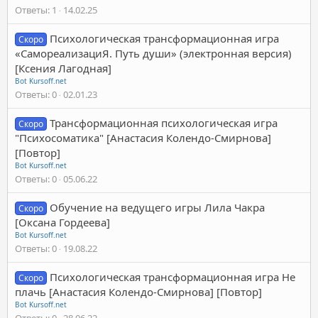
Ответы
1
14.02.25
Психологическая трансформационная игра
Скоро
«СамореализациЯ. Путь души» (электронная версия)
[Ксения Лагодная]
Bot Kursoff.net
Ответы
0
02.01.23
Трансформационная психологическая игра
Скоро
"Психосоматика" [Анастасия Колендо-Смирнова]
[Повтор]
Bot Kursoff.net
Ответы
0
05.06.22
Обучение на ведущего игры Лила Чакра
Скоро
[Оксана Гордеева]
Bot Kursoff.net
Ответы
0
19.08.22
Психологическая трансформационная игра Не
Скоро
плачь [Анастасия Колендо-Смирнова] [Повтор]
Bot Kursoff.net
Ответы
0
28.06.22