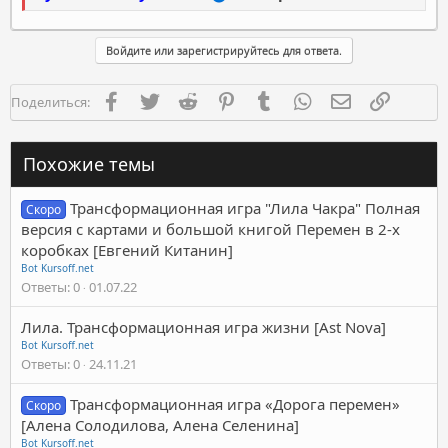
Войдите или зарегистрируйтесь для ответа.
Facebook
Twitter
Reddit
Pinterest
Tumblr
WhatsApp
Электронная п
Ссылка
Поделиться:
Похожие темы
Трансформационная игра "Лила Чакра" Полная
Скоро
версия с картами и большой книгой Перемен в 2-х
коробках [Евгений Китанин]
Bot Kursoff.net
Ответы
0
01.07.22
Лила. Трансформационная игра жизни [Ast Nova]
Bot Kursoff.net
Ответы
0
24.11.21
Трансформационная игра «Дорога перемен»
Скоро
[Алена Солодилова, Алена Селенина]
Bot Kursoff.net