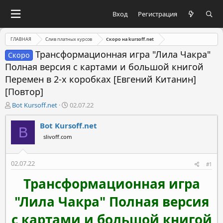
Вход
Регистрация
ГЛАВНАЯ
Слив платных курсов
Скоро на kursoff.net
Трансформационная игра "Лила Чакра"
Скоро
Полная версия с картами и большой книгой
Перемен в 2-х коробках [Евгений Китанин]
[Повтор]
А
Д
Bot Kursoff.net
02.07.22
в
а
т
т
Bot Kursoff.net
B
о
а
slivoff.com
р
н
т
а
е
ч
02.07.22
#1
м
а
ы
л
Трансформационная игра
а
"Лила Чакра" Полная версия
с картами и большой книгой