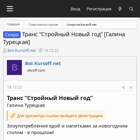
Вход
Регистрация
ГЛАВНАЯ
Слив платных курсов
Скоро на kursoff.net
Транс “Стройный Новый год” [Галина
Скоро
Турецкая]
А
Д
Bot Kursoff.net
18.12.22
в
а
т
т
Bot Kursoff.net
B
о
а
slivoff.com
р
н
т
а
е
ч
18.12.22
#1
м
а
ы
л
Транс “Стройный Новый год”
а
Галина Турецкая
Для просмотра ссылок пройдите регистрацию
Злоупотребление едой и напитками за новогодним
столом - в прошлом!