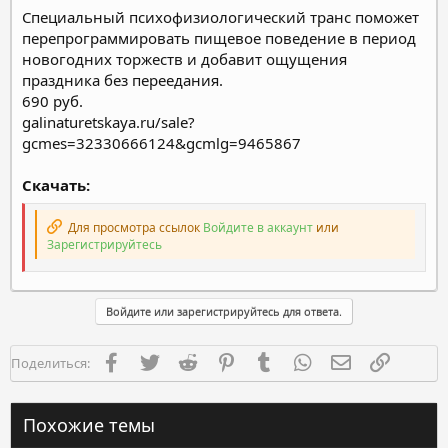
Специальный психофизиологический транс поможет
перепрограммировать пищевое поведение в период
новогодних торжеств и добавит ощущения
праздника без переедания.
690 руб.
galinaturetskaya.ru/sale?
gcmes=32330666124&gcmlg=9465867
Скачать:
Для просмотра ссылок
Войдите в аккаунт
или
Зарегистрируйтесь
Войдите или зарегистрируйтесь для ответа.
Facebook
Twitter
Reddit
Pinterest
Tumblr
WhatsApp
Электронная п
Ссылка
Поделиться:
Похожие темы