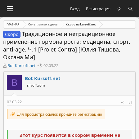
Вход
Регистрация
ГЛАВНАЯ
Слив платных курсов
Скоро на kursoff.net
Традиционное и нетрадиционное
Скоро
применение гормона роста: медицина, спорт,
anti-age. Ч.1 [Pro et Contra] [Юлия Тишова,
Оксана Ми]
А
Д
Bot Kursoff.net
02.03.22
в
а
т
т
Bot Kursoff.net
B
о
а
slivoff.com
р
н
т
а
е
ч
02.03.22
#1
м
а
ы
л
Для просмотра ссылок пройдите регистрацию
а
Этот курс появится в скором времени на