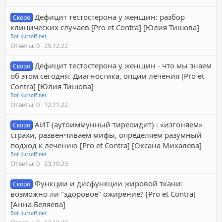
Дефицит тестостерона у женщин: разбор
Скоро
клинических случаев [Pro et Contra] [Юлия Тишова]
Bot Kursoff.net
Ответы
0
25.12.22
Дефицит тестостерона у женщин - что мы знаем
Скоро
об этом сегодня. Диагностика, опции лечения [Pro et
Contra] [Юлия Тишова]
Bot Kursoff.net
Ответы
0
12.11.22
АИТ (аутоиммунный тиреоидит) : «изгоняем»
Скоро
страхи, развенчиваем мифы, определяем разумный
подход к лечению [Pro et Contra] [Оксана Михалёва]
Bot Kursoff.net
Ответы
0
23.10.23
Функции и дисфункции жировой ткани:
Скоро
возможно ли "здоровое" ожирение? [Pro et Contra]
[Анна Беляева]
Bot Kursoff.net