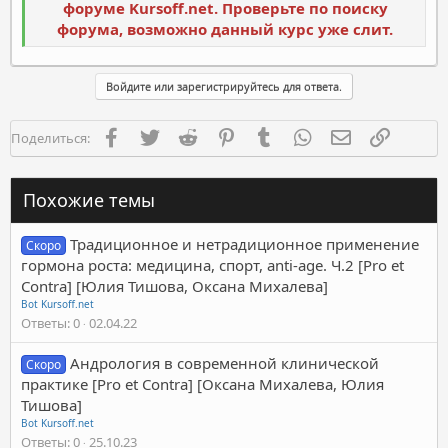
форуме Kursoff.net. Проверьте по поиску
форума, возможно данный курс уже слит.
Войдите или зарегистрируйтесь для ответа.
Facebook
Twitter
Reddit
Pinterest
Tumblr
WhatsApp
Электронная п
Ссылка
Поделиться:
Похожие темы
Традиционное и нетрадиционное применение
Скоро
гормона роста: медицина, спорт, anti-age. Ч.2 [Pro et
Contra] [Юлия Тишова, Оксана Михалева]
Bot Kursoff.net
Ответы
0
02.04.22
Андрология в современной клинической
Скоро
практике [Pro et Contra] [Оксана Михалева, Юлия
Тишова]
Bot Kursoff.net
Ответы
0
25.10.23