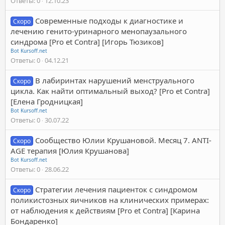
Ответы
0
12.10.23
Современные подходы к диагностике и
Скоро
лечению генито-уринарного менопаузального
синдрома [Pro et Contra] [Игорь Тюзиков]
Bot Kursoff.net
Ответы
0
04.12.21
В лабиринтах нарушений менструального
Скоро
цикла. Как найти оптимальный выход? [Pro et Contra]
[Елена Гродницкая]
Bot Kursoff.net
Ответы
0
30.07.22
Сообщество Юлии Крушановой. Месяц 7. ANTI-
Скоро
AGE терапия [Юлия Крушанова]
Bot Kursoff.net
Ответы
0
28.06.22
Стратегии лечения пациенток с синдромом
Скоро
поликистозных яичников на клинических примерах:
от наблюдения к действиям [Pro et Contra] [Карина
Бондаренко]