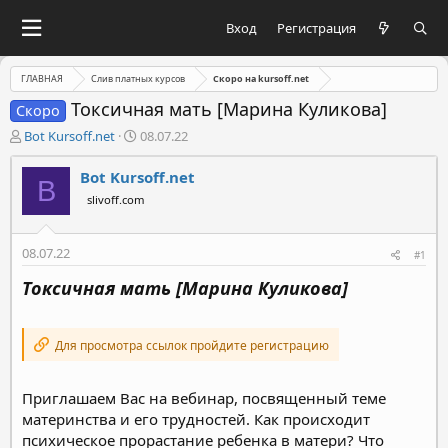
Вход
Регистрация
ГЛАВНАЯ
Слив платных курсов
Скоро на kursoff.net
Токсичная мать [Марина Куликова]
Скоро
А
Д
Bot Kursoff.net
08.07.22
в
а
т
т
Bot Kursoff.net
B
о
а
slivoff.com
р
н
т
а
е
ч
08.07.22
#1
м
а
ы
л
Токсичная мать [Марина Куликова]
а
Для просмотра ссылок пройдите регистрацию
Приглашаем Вас на вебинар, посвященный теме
материнства и его трудностей. Как происходит
психическое прорастание ребенка в матери? Что