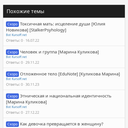
Похожие темы
Токсичная мать: исцеление души [Юлия
Скоро
Новикова] [StalkerPsyhology]
Bot Kursoff.net
Ответы
0
16.07.22
Человек и группа [Марина Куликова]
Скоро
Bot Kursoff.net
Ответы
0
29.11.22
Отложенное тело [EduNote] [Куликова Марина]
Скоро
Bot Kursoff.net
Ответы
0
30.11.23
Этническая и национальная идентичность
Скоро
[Марина Куликова]
Bot Kursoff.net
Ответы
0
27.12.22
Как девочка превращается в женщину?
Скоро