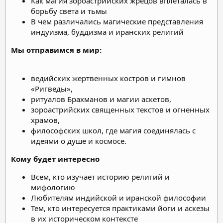
Как магия зороастрийских жрецов вплеталась в
борьбу света и тьмы
В чем различались магические представления
индуизма, буддизма и иранских религий
Мы отправимся в мир:
ведийских жертвенных костров и гимнов
«Ригведы»,
ритуалов Брахманов и магии аскетов,
зороастрийских священных текстов и огненных
храмов,
философских школ, где магия соединялась с
идеями о душе и космосе.
Кому будет интересно
Всем, кто изучает историю религий и
мифологию
Любителям индийской и иранской философии
Тем, кто интересуется практиками йоги и аскезы
в их историческом контексте