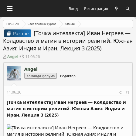
Вход
Регистрация
ГЛАВНАЯ
Слив платных курсов
Разное
[Точка интеллекта] Иван Негреев ―
Разное
Колдовство и магия в истории религий. Южная
Азия: Индия и Иран. Лекция 3 (2025)
А
Д
Angel
11.06.26
в
а
т
т
Angel
о
а
Команда форума
Редактор
р
н
т
а
е
ч
11.06.26
#1
м
а
ы
л
[Точка интеллекта] Иван Негреев ― Колдовство и
а
магия в истории религий. Южная Азия: Индия и
Иран. Лекция 3 (2025)