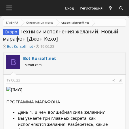
Вход
Регистрация
ГЛАВНАЯ
Слив платных курсов
Скоро на kursoff.net
Техники исполнения желаний. Новый
Скоро
марафон [Джон Кехо]
А
Д
Bot Kursoff.net
19.06.23
в
а
т
т
Bot Kursoff.net
B
о
а
slivoff.com
р
н
т
а
е
ч
19.06.23
#1
м
а
ы
л
а
ПРОГРАММА МАРАФОНА
День 1. В чем волшебная сила желаний?
Вы узнаете три главных секрета, как
исполняются желания. Разберетесь, какие