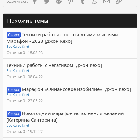
Facebook
Twitter
Reddit
Pinterest
Tumblr
WhatsApp
Электронная п
Ссылка
Поделиться:
Похожие темы
Техники работы с негативными мыслями.
Скоро
Марафон - 2023 [Джон Кехо]
Bot Kursoff.net
Ответы
0
15.08.23
Техники работы с негативом [Джон Кехо]
Bot Kursoff.net
Ответы
0
08.04.22
Марафон «Финансовое изобилие» [Джон Кехо]
Скоро
Bot Kursoff.net
Ответы
0
23.05.22
Новогодний марафон исполнения желаний
Скоро
[Катерина Санторина]
Bot Kursoff.net
Ответы
0
19.12.22