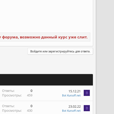
ку форума, возможно данный курс уже слит.
Войдите или зарегистрируйтесь для ответа.
Ответы
0
15.12.21
B
Просмотры
459
Bot Kursoff.net
Ответы
0
23.02.22
B
Просмотры
430
Bot Kursoff.net