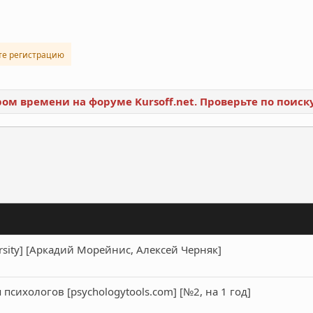
те регистрацию
ором времени на форуме Kursoff.net. Проверьте по поис
ронная почта
Ссылка
ersity] [Аркадий Морейнис, Алексей Черняк]
психологов [psychologytools.com] [№2, на 1 год]