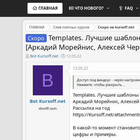
ГЛАВНАЯ
ЧТО НОВОГО?
FAQ
ГЛАВНАЯ
Слив платных курсов
Скоро на kursoff.net
Templates. Лучшие шаблоны
Скоро
[Аркадий Морейнис, Алексей Черн
А
Д
Bot Kursoff.net
12.05.22
в
а
т
т
12.05.22
о
а
B
р
н
Доступ под виндоус - через настроен
т
а
Нажмите, чтобы раскрыть...
е
ч
Templates. Лучшие шаблоны и
м
а
Bot Kursoff.net
ы
л
Аркадий Морейнис, Алексей Ч
а
Рассылка на год
slivoff.com
https://Kursoff.net/attachmen
В какой-то момент становитс
цифры и примеры.