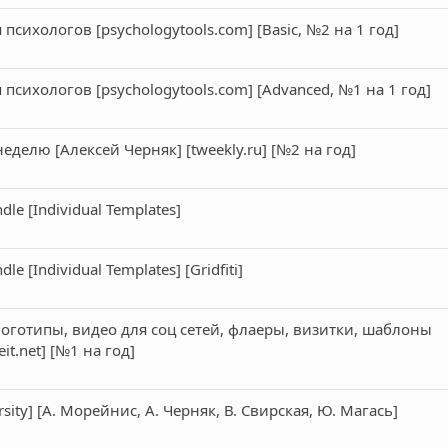
сихологов [psychologytools.com] [Basic, №2 на 1 год]
психологов [psychologytools.com] [Advanced, №1 на 1 год]
делю [Алексей Черняк] [tweekly.ru] [№2 на год]
ndle [Individual Templates]
dle [Individual Templates] [Gridfiti]
логотипы, видео для соц сетей, флаеры, визитки, шаблоны
it.net] [№1 на год]
rsity] [А. Морейнис, А. Черняк, В. Свирская, Ю. Магась]