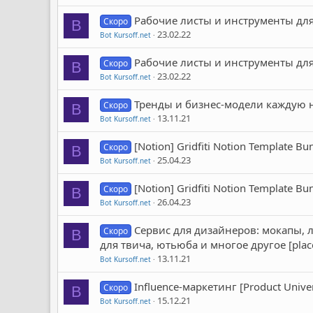
Рабочие листы и инструменты для п
Скоро
B
23.02.22
Bot Kursoff.net
Рабочие листы и инструменты для 
Скоро
B
23.02.22
Bot Kursoff.net
Тренды и бизнес-модели каждую не
Скоро
B
13.11.21
Bot Kursoff.net
[Notion] Gridfiti Notion Template Bu
Скоро
B
25.04.23
Bot Kursoff.net
[Notion] Gridfiti Notion Template Bun
Скоро
B
26.04.23
Bot Kursoff.net
Сервис для дизайнеров: мокапы, 
Скоро
B
для твича, ютьюба и многое другое [place
13.11.21
Bot Kursoff.net
Influence-маркетинг [Product Unive
Скоро
B
15.12.21
Bot Kursoff.net