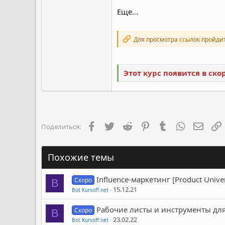
Еще...
Для просмотра ссылок пройди
Этот курс появится в ск
Facebook
Twitter
Reddit
Pinterest
Tumblr
WhatsApp
Элект
Поделиться:
Похожие темы
Influence-маркетинг [Product Univ
Скоро
B
15.12.21
Bot Kursoff.net
Рабочие листы и инструменты для 
Скоро
B
23.02.22
Bot Kursoff.net