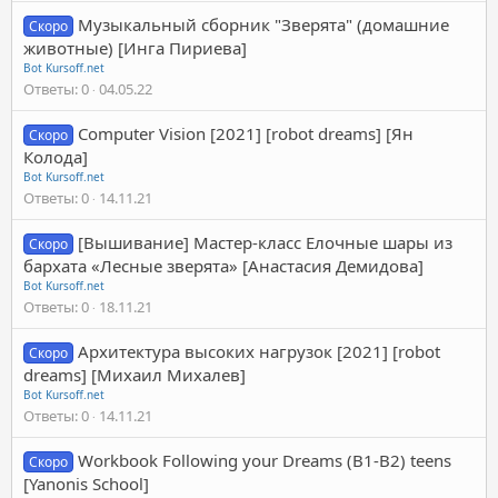
Музыкальный сборник "Зверята" (домашние
Скоро
животные) [Инга Пириева]
Bot Kursoff.net
Ответы
0
04.05.22
Computer Vision [2021] [robot dreams] [Ян
Скоро
Колода]
Bot Kursoff.net
Ответы
0
14.11.21
[Вышивание] Мастер-класс Елочные шары из
Скоро
бархата «Лесные зверята» [Анастасия Демидова]
Bot Kursoff.net
Ответы
0
18.11.21
Архитектура высоких нагрузок [2021] [robot
Скоро
dreams] [Михаил Михалев]
Bot Kursoff.net
Ответы
0
14.11.21
Workbook Following your Dreams (B1-B2) teens
Скоро
[Yanonis School]