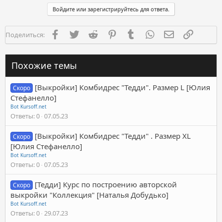
Войдите или зарегистрируйтесь для ответа.
Facebook
Twitter
Reddit
Pinterest
Tumblr
WhatsApp
Электронная п
Ссылка
Поделиться:
Похожие темы
[Выкройки] Комбидрес "Тедди". Размер L [Юлия
Скоро
Стефанелло]
Bot Kursoff.net
Ответы
0
07.05.23
[Выкройки] Комбидрес "Тедди" . Размер XL
Скоро
[Юлия Стефанелло]
Bot Kursoff.net
Ответы
0
07.05.23
[Тедди] Курс по построению авторской
Скоро
выкройки "Коллекция" [Наталья Добудько]
Bot Kursoff.net
Ответы
0
29.07.23