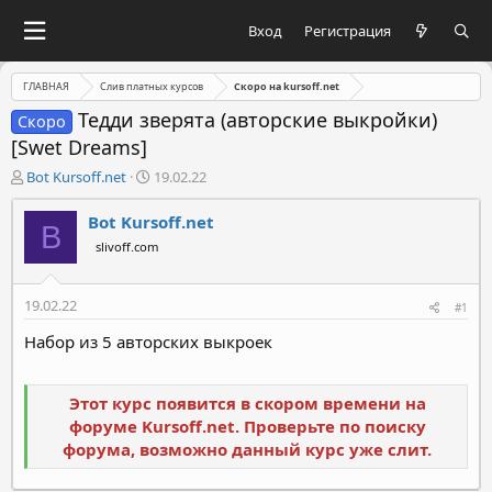
Вход
Регистрация
ГЛАВНАЯ
Слив платных курсов
Скоро на kursoff.net
Тедди зверята (авторские выкройки)
Скоро
[Swet Dreams]
А
Д
Bot Kursoff.net
19.02.22
в
а
т
т
Bot Kursoff.net
B
о
а
slivoff.com
р
н
т
а
е
ч
19.02.22
#1
м
а
ы
л
Набор из 5 авторских выкроек
а
Этот курс появится в скором времени на
форуме Kursoff.net. Проверьте по поиску
форума, возможно данный курс уже слит.