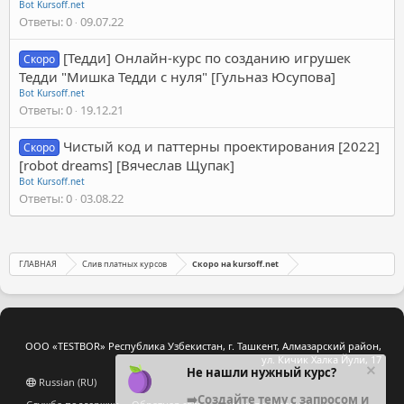
Bot Kursoff.net
Ответы
0
09.07.22
[Тедди] Онлайн-курс по созданию игрушек
Скоро
Тедди "Мишка Тедди с нуля" [Гульназ Юсупова]
Bot Kursoff.net
Ответы
0
19.12.21
Чистый код и паттерны проектирования [2022]
Скоро
[robot dreams] [Вячеслав Щупак]
Bot Kursoff.net
Ответы
0
03.08.22
ГЛАВНАЯ
Слив платных курсов
Скоро на kursoff.net
ООО «TESTBOR» Республика Узбекистан, г. Ташкент, Алмазарский район,
ул. Кичик Халка Йули, 17
Не нашли нужный курс?
Russian (RU)
➡️Создайте тему с запросом и