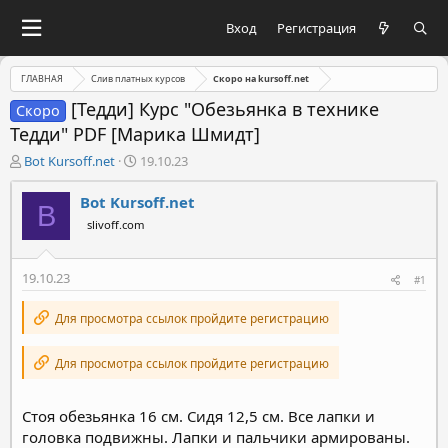
Вход
Регистрация
ГЛАВНАЯ
Слив платных курсов
Скоро на kursoff.net
[Тедди] Курс "Обезьянка в технике
Скоро
Тедди" PDF [Марика Шмидт]
А
Д
Bot Kursoff.net
19.10.23
в
а
т
т
Bot Kursoff.net
B
о
а
slivoff.com
р
н
т
а
е
ч
19.10.23
#1
м
а
ы
л
Для просмотра ссылок пройдите регистрацию
а
Для просмотра ссылок пройдите регистрацию
Стоя обезьянка 16 см. Сидя 12,5 см. Все лапки и
головка подвижны. Лапки и пальчики армированы.