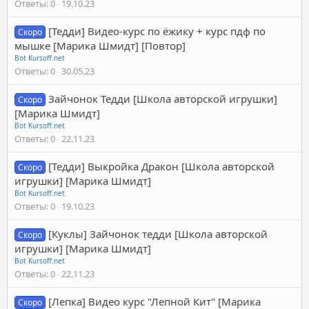
Ответы
0
19.10.23
[Тедди] Видео-курс по ёжику + курс пдф по
Скоро
мышке [Марика Шмидт] [Повтор]
Bot Kursoff.net
Ответы
0
30.05.23
Зайчонок Тедди [Школа авторской игрушки]
Скоро
[Марика Шмидт]
Bot Kursoff.net
Ответы
0
22.11.23
[Тедди] Выкройка Дракон [Школа авторской
Скоро
игрушки] [Марика Шмидт]
Bot Kursoff.net
Ответы
0
19.10.23
[Куклы] Зайчонок тедди [Школа авторской
Скоро
игрушки] [Марика Шмидт]
Bot Kursoff.net
Ответы
0
22.11.23
[Лепка] Видео курс "Лепной Кит" [Марика
Скоро