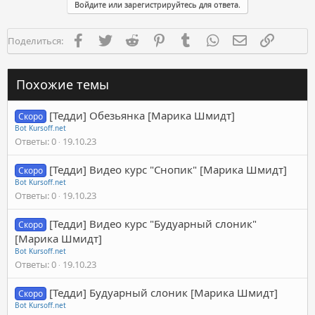
Войдите или зарегистрируйтесь для ответа.
Facebook
Twitter
Reddit
Pinterest
Tumblr
WhatsApp
Электронная п
Ссылка
Поделиться:
Похожие темы
[Тедди] Обезьянка [Марика Шмидт]
Скоро
Bot Kursoff.net
Ответы
0
19.10.23
[Тедди] Видео курс "Снопик" [Марика Шмидт]
Скоро
Bot Kursoff.net
Ответы
0
19.10.23
[Тедди] Видео курс "Будуарный слоник"
Скоро
[Марика Шмидт]
Bot Kursoff.net
Ответы
0
19.10.23
[Тедди] Будуарный слоник [Марика Шмидт]
Скоро
Bot Kursoff.net