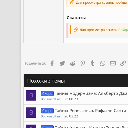
Для просмотра ссылок пройди
Скачать:
Для просмотра ссылок
Войди
Facebook
Twitter
Reddit
Pinterest
Tumblr
WhatsApp
Элект
Поделиться:
Похожие темы
Тайны модернизма: Альберто Джако
Скоро
B
25.08.23
Bot Kursoff.net
Тайны Ренессанса: Рафаэль Санти [
Скоро
B
26.03.22
Bot Kursoff.net
Тайны барокко: Уильям Тернер [liv
Скоро