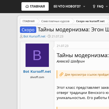
ГЛАВНАЯ
ЧТО НОВОГО?
FAQ
ГЛАВНАЯ
Слив платных курсов
Скоро на kursoff.net
Тайны модернизма: Эгон Ши
Скоро
А
Д
Bot Kursoff.net
21.07.23
в
а
т
т
21.07.23
о
а
B
р
н
Тайны модернизма:
т
а
Алексей Шадрин
е
ч
м
а
Bot Kursoff.net
ы
л
Для просмотра ссылок пройди
а
slivoff.com
Этот класс представляет з
отверг традиции Венского ю
уникальностью. Его работы б