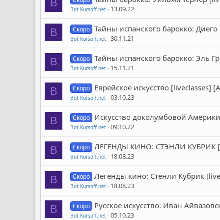
B
13.09.22
Bot Kursoff.net
Тайны испанского барокко: Диего В
Скоро
B
30.11.21
Bot Kursoff.net
Тайны испанского барокко: Эль Гре
Скоро
B
15.11.21
Bot Kursoff.net
Еврейское искусство [liveclasses]
Скоро
B
03.10.23
Bot Kursoff.net
Искусство доколумбовой Америки [
Скоро
B
09.10.22
Bot Kursoff.net
ЛЕГЕНДЫ КИНО: СТЭНЛИ КУБРИК [li
Скоро
B
18.08.23
Bot Kursoff.net
Легенды кино: Стенли Кубрик [liv
Скоро
B
18.08.23
Bot Kursoff.net
Русское искусство: Иван Айвазовск
Скоро
B
05.10.23
Bot Kursoff.net