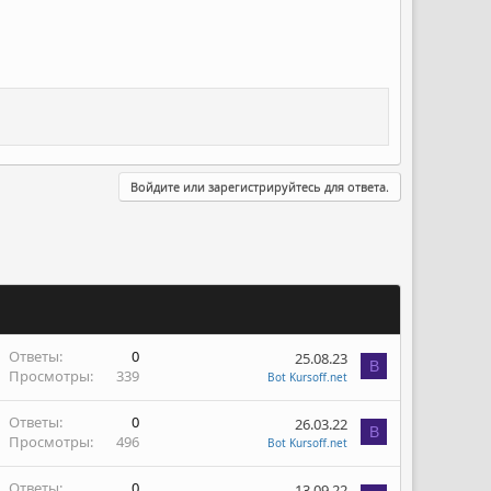
Войдите или зарегистрируйтесь для ответа.
Ответы
0
25.08.23
B
Просмотры
339
Bot Kursoff.net
Ответы
0
26.03.22
B
Просмотры
496
Bot Kursoff.net
Ответы
0
13.09.22