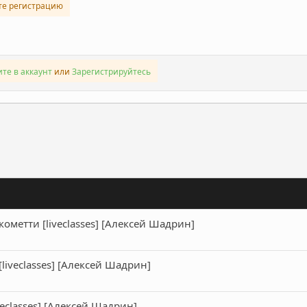
те регистрацию
те в аккаунт
или
Зарегистрируйтесь
ронная почта
Ссылка
метти [liveclasses] [Алексей Шадрин]
liveclasses] [Алексей Шадрин]
eclasses] [Алексей Шадрин]