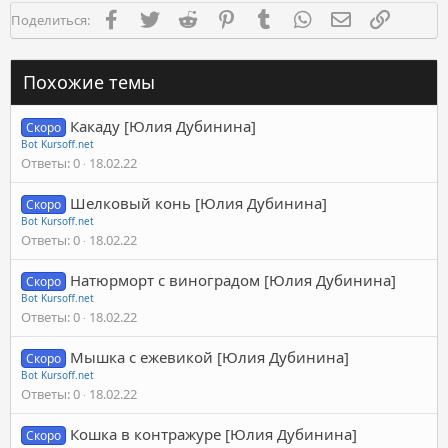
Facebook
Twitter
Reddit
Pinterest
Tumblr
WhatsApp
Электронная п
Ссылка
Поделиться:
Похожие темы
Какаду [Юлия Дубинина]
Скоро
Bot Kursoff.net
Ответы
0
18.02.22
Шелковый конь [Юлия Дубинина]
Скоро
Bot Kursoff.net
Ответы
0
18.02.22
Натюрморт с виноградом [Юлия Дубинина]
Скоро
Bot Kursoff.net
Ответы
0
18.02.22
Мышка с ежевикой [Юлия Дубинина]
Скоро
Bot Kursoff.net
Ответы
0
18.02.22
Кошка в контражуре [Юлия Дубинина]
Скоро