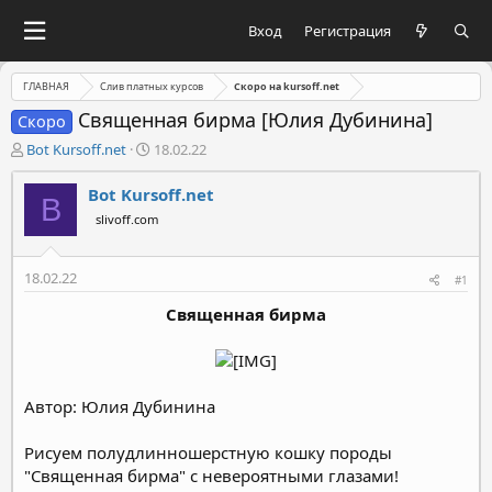
Вход
Регистрация
ГЛАВНАЯ
Слив платных курсов
Скоро на kursoff.net
Священная бирма [Юлия Дубинина]
Скоро
А
Д
Bot Kursoff.net
18.02.22
в
а
т
т
Bot Kursoff.net
B
о
а
slivoff.com
р
н
т
а
е
ч
18.02.22
#1
м
а
ы
л
Священная бирма
а
Автор: Юлия Дубинина
Рисуем полудлинношерстную кошку породы
"Священная бирма" с невероятными глазами!