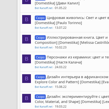
[Domestika] [Дави Калил]
01.05.22
Bot Kursoff.net
Цифровая живопись: Свет и цвет в P
Скоро
B
[Domestika] [Paulo Torinno]
13.07.22
Bot Kursoff.net
Иллюстрированная книга. Цвет и ко
Скоро
B
Composition] [Domestika] [Melissa Castrilló
10.02.23
Bot Kursoff.net
Персонажи из керамики: цвет и текс
Скоро
B
[Domestika] [Настя Калача]
24.03.22
Bot Kursoff.net
Дизайн интерьера в африканском ст
Скоро
B
Explore Color and Pattern] [Domestika] [Eva
15.08.22
Bot Kursoff.net
Дизайн: экспериментируйте с цвет
Скоро
B
Color, Material, and Shape] [Domestika] [Lex
19.03.22
Bot Kursoff.net