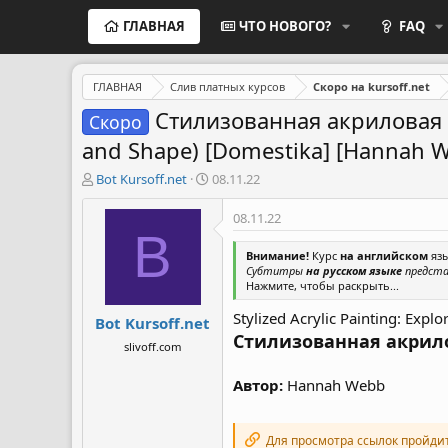
ГЛАВНАЯ
ЧТО НОВОГО?
FAQ
ГЛАВНАЯ
Слив платных курсов
Скоро на kursoff.net
Стилизованная акриловая жи
Скоро
and Shape) [Domestika] [Hannah 
А
Д
Bot Kursoff.net
08.11.22
в
а
т
т
08.11.22
о
а
B
р
н
Внимание!
Курс
на английском
язы
т
а
Субтитры
на русском языке
предста
е
ч
Нажмите, чтобы раскрыть...
м
а
Stylized Acrylic Painting: Expl
Bot Kursoff.net
ы
л
Стилизованная акрил
а
slivoff.com
Автор:
Hannah Webb
Для просмотра ссылок пройди