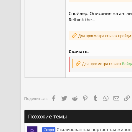
Спойлер: Описание на англ
Rethink the...
Для просмотра ссылок пройди
Скачать:
Для просмотра ссылок
Войди
Facebook
Twitter
Reddit
Pinterest
Tumblr
WhatsApp
Элект
Поделиться:
Похожие темы
Стилизованная портретная живопись
Скоро
B