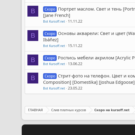
Портрет маслом. Свет и тень [Portrai
Скоро
B
[Jane French]
11.11.22
Bot Kursoff.net
Основы акварели: Свет и цвет (Wate
Скоро
B
Ibáñez]
15.11.22
Bot Kursoff.net
Роспись мебели акрилом [Acrylic Pai
Скоро
B
13.06.22
Bot Kursoff.net
Стрит-фото на телефон. Цвет и ком
Скоро
B
Composition] [Domestika] [Joshua Edgoose]
23.05.22
Bot Kursoff.net
ГЛАВНАЯ
Слив платных курсов
Скоро на kursoff.net