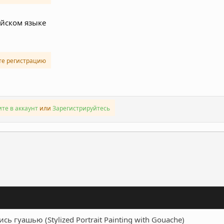
ийском языке
те регистрацию
те в аккаунт
или
Зарегистрируйтесь
ронная почта
Ссылка
 гуашью (Stylized Portrait Painting with Gouache)