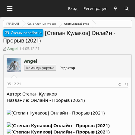
Вход
Регистрация
ГЛАВНАЯ
Слив платных курсов
Схемы заработка
[Степан Кулаков] Онлайн -
Схемы заработка
Прорыв (2021)
А
Д
Angel
05.12.21
в
а
т
т
Angel
о
а
Команда форума
Редактор
р
н
т
а
е
ч
05.12.21
#1
м
а
ы
л
Автор: Степан Кулаков
а
Название: Онлайн - Прорыв (2021)