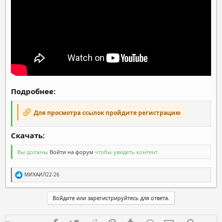
Подробнее:
Для просмотра ссылок пройдите регистрацию
Скачать:​
Вы должны
Войти на форум
чтобы увидеть контент.
Р
МИХАИЛ22-26
е
а
к
Войдите или зарегистрируйтесь для ответа.
ц
и
и