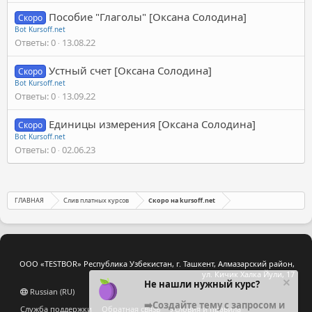
Пособие "Глаголы" [Оксана Солодина]
Скоро
Bot Kursoff.net
Ответы
0
13.08.22
Устный счет [Оксана Солодина]
Скоро
Bot Kursoff.net
Ответы
0
13.09.22
Единицы измерения [Оксана Солодина]
Скоро
Bot Kursoff.net
Ответы
0
02.06.23
ГЛАВНАЯ
Слив платных курсов
Скоро на kursoff.net
ООО «TESTBOR» Республика Узбекистан, г. Ташкент, Алмазарский район,
ул. Кичик Халка Йули, 17
Не нашли нужный курс?
Russian (RU)
➡️Создайте тему с запросом и
Служба поддержки
Обратная связь
Условия и правила