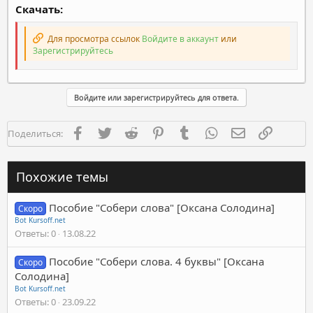
Скачать:
Для просмотра ссылок
Войдите в аккаунт
или
Зарегистрируйтесь
Войдите или зарегистрируйтесь для ответа.
Facebook
Twitter
Reddit
Pinterest
Tumblr
WhatsApp
Электронная п
Ссылка
Поделиться:
Похожие темы
Пособие "Собери слова" [Оксана Солодина]
Скоро
Bot Kursoff.net
Ответы
0
13.08.22
Пособие "Собери слова. 4 буквы" [Оксана
Скоро
Солодина]
Bot Kursoff.net
Ответы
0
23.09.22