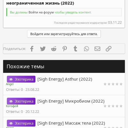
неограниченная жизнь (2022)
Вы должны
Войти на форум
чтобы увидеть контент.
03.11.22
Последнее редактирование модератором:
Войдите или зарегистрируйтесь для ответа.
Facebook
Twitter
Reddit
Pinterest
Tumblr
WhatsApp
Электронная п
Ссылка
Поделиться:
Похожие темы
[Sigh Energy] Asthur (2022)
Эзотерика
Angel
Ответы
0
23.08.22
[Sigh Energy] Микробиом (2022)
Эзотерика
Котофей
Ответы
0
20.12.22
[Sigh Energy] Массаж тела (2022)
Эзотерика