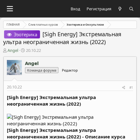
Вход
Регистрация
ГЛАВНАЯ
Слив платных курсов
Эзотерика и Оккультизм
[Sigh Energy] Экстремальная
Эзотерика
ультра неограниченная жизнь (2022)
А
Д
Angel
20.10.22
в
а
т
т
Angel
о
а
Команда форума
Редактор
р
н
т
а
е
ч
20.10.22
#1
м
а
ы
л
[Sigh Energy] Экстремальная ультра
а
неограниченная жизнь (2022)
[Sigh Energy] Экстремальная ультра
неограниченная жизнь (2022) - Описание курса